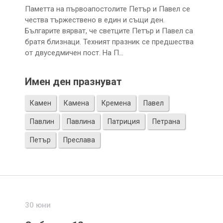
Паметта на първоапостолите Петър и Павел се
чества тържествено в един и същи ден.
Българите вярват, че светците Петър и Павел са
братя близнаци. Техният празник се предшества
от двуседмичен пост. На П…
Имен ден празнуват
Камен
Камена
Кремена
Павел
Павлин
Павлина
Патриция
Петрана
Петър
Преслава
30 юни