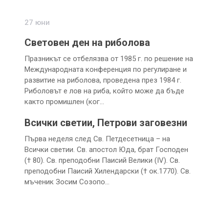
27 юни
Световен ден на риболова
Празникът се отбелязва от 1985 г. по решение на
Международната конференция по регулиране и
развитие на риболова, проведена през 1984 г.
Риболовът е лов на риба, който може да бъде
както промишлен (ког…
Всички светии, Петрови заговезни
Първа неделя след Св. Петдесетница – на
Всички светии. Св. апостол Юда, брат Господен
(† 80). Св. преподобни Паисий Велики (ІV). Св.
преподобни Паисий Хилендарски († ок.1770). Св.
мъченик Зосим Созопо…