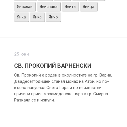
Янислав
Янислава
Янита
Яница
Янка
Янко
Янчо
25 юни
СВ. ПРОКОПИЙ ВАРНЕНСКИ
Св. Прокопий е роден в околностите на гр. Варна.
Двадесетгодишен станал монах на Атон, но по-
късно напуснал Света Гора и по неизвестни
причини приел мохамеданска вяра в гр. Смирна.
Разкаял се и изкупи…