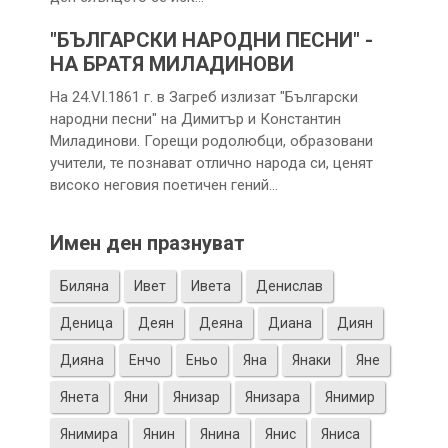
"БЪЛГАРСКИ НАРОДНИ ПЕСНИ" -
НА БРАТЯ МИЛАДИНОВИ
На 24.VI.1861 г. в Загреб излизат "Български
народни песни" на Димитър и Константин
Миладинови. Горещи родолюбци, образовани
учители, те познават отлично народа си, ценят
високо неговия поетичен гений…
Имен ден празнуват
Биляна
Ивет
Ивета
Денислав
Деница
Деян
Деяна
Диана
Диян
Дияна
Енчо
Еньо
Яна
Янаки
Яне
Янета
Яни
Янизар
Янизара
Янимир
Янимира
Янин
Янина
Янис
Яниса