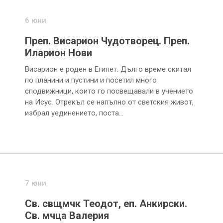
6 юни
Преп. Висарион Чудотворец. Преп.
Иларион Нови
Висарион е роден в Египет. Дълго време скитал
по планини и пустини и посетил много
сподвижници, които го посвещавали в учението
на Исус. Отрекъл се напълно от светския живот,
избрал уединението, поста…
7 юни
Св. свщмчк Теодот, еп. Анкирски.
Св. мчца Валерия