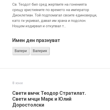
Св. Теодот бил сред жертвите на гоненията
срещу християните по времето на император
Диоклетиан. Той подпомагал своите единоверци,
като ги укривал, давал им храна и подслон.
Нощем издирвал и откупвал т…
Имен ден празнуват
Валери
Валерия
8 юни
Свети вмчк Теодор Стратилат.
Свети мчци Марк и Юлий
Доростолски