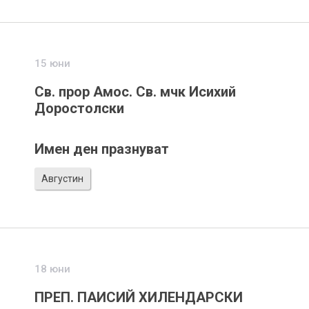
15 юни
Св. прор Амос. Св. мчк Исихий
Доростолски
Имен ден празнуват
Августин
18 юни
ПРЕП. ПАИСИЙ ХИЛЕНДАРСКИ