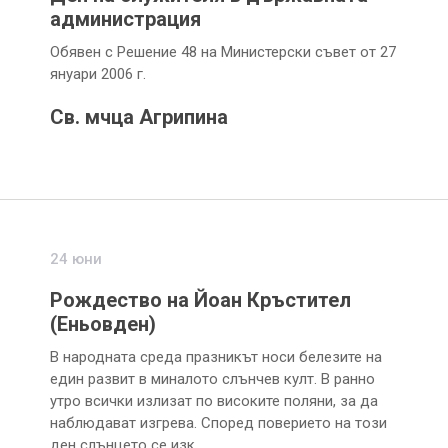
администрация
Обявен с Решение 48 на Министерски съвет от 27
януари 2006 г.
Св. мчца Агрипина
24 юни
Рождество на Йоан Кръстител
(Еньовден)
В народната среда празникът носи белезите на
един развит в миналото слънчев култ. В ранно
утро всички излизат по високите поляни, за да
наблюдават изгрева. Според поверието на този
ден слънцето се изк…