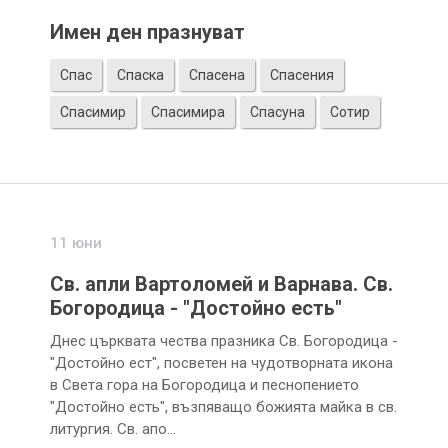
Имен ден празнуват
Спас
Спаска
Спасена
Спасения
Спасимир
Спасимира
Спасуна
Сотир
11 юни
Св. апли Вартоломей и Варнава. Св.
Богородица - "Достойно есть"
Днес църквата чества празника Св. Богородица -
"Достойно ест", посветен на чудотворната икона
в Света гора на Богородица и песнопението
"Достойно есть", възпяващо божията майка в св.
литургия. Св. апо…