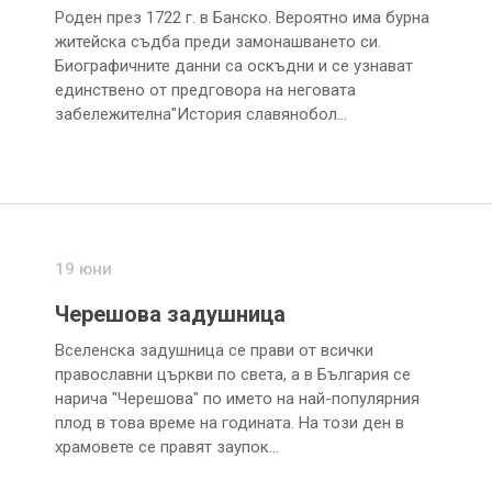
Роден през 1722 г. в Банско. Вероятно има бурна
житейска съдба преди замонашването си.
Биографичните данни са оскъдни и се узнават
единствено от предговора на неговата
забележителна"История славянобол…
19 юни
Черешова задушница
Вселенска задушница се прави от всички
православни църкви по света, а в България се
нарича "Черешова" по името на най-популярния
плод в това време на годината. На този ден в
храмовете се правят заупок…