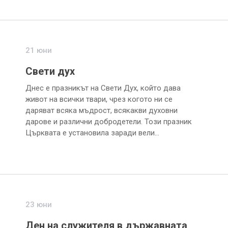
21 юни
Свети дух
Днес е празникът на Свети Дух, който дава
живот на всички твари, чрез когото ни се
даряват всяка мъдрост, всякакви духовни
дарове и различни добродетели. Този празник
Църквата е установила заради вели…
23 юни
Ден на служителя в държавната