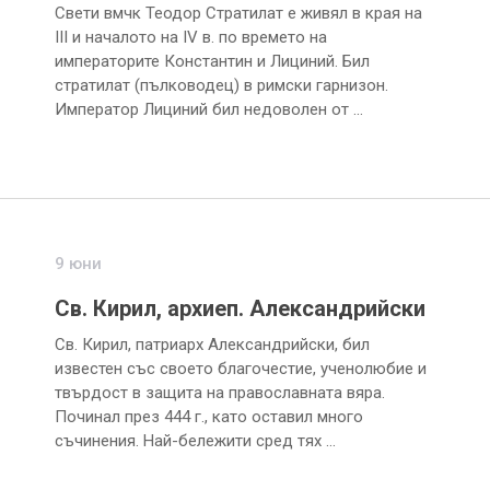
Свети вмчк Теодор Стратилат е живял в края на
III и началото на IV в. по времето на
императорите Константин и Лициний. Бил
стратилат (пълководец) в римски гарнизон.
Император Лициний бил недоволен от …
9 юни
Св. Кирил, архиеп. Александрийски
Св. Кирил, патриарх Александрийски, бил
известен със своето благочестие, ученолюбие и
твърдост в защита на православната вяра.
Починал през 444 г., като оставил много
съчинения. Най-бележити сред тях …