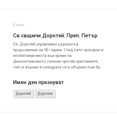
5 юни
Св свщмчк Доротей. Преп. Петър
Св. Доротей управлявал църквата в
продължение на 50 години. След като прекарал в
необитаеми места във време на
Диоклетиановото гонение против християните,
той се върнал в катедрата си и обърнал към Хр…
Имен ден празнуват
Доротей
Доротея