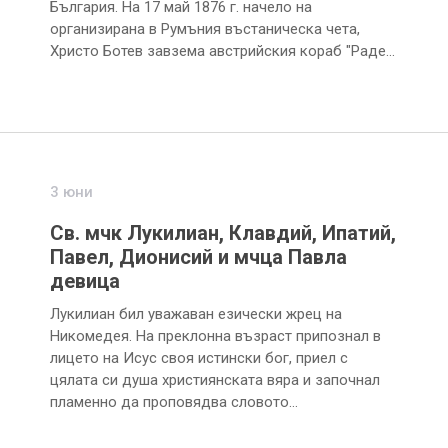
България. На 17 май 1876 г. начело на
организирана в Румъния въстаническа чета,
Христо Ботев завзема австрийския кораб "Раде…
3 юни
Св. мчк Лукилиан, Клавдий, Ипатий,
Павел, Дионисий и мчца Павла
девица
Лукилиан бил уважаван езически жрец на
Никомедея. На преклонна възраст припознал в
лицето на Исус своя истински бог, приел с
цялата си душа християнската вяра и започнал
пламенно да проповядва словото…