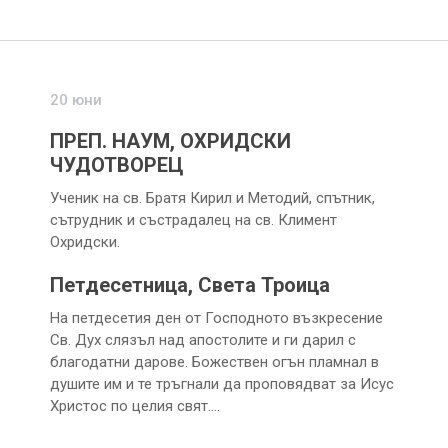
20 юни
ПРЕП. НАУМ, ОХРИДСКИ
ЧУДОТВОРЕЦ
Ученик на св. Братя Кирил и Методий, спътник,
сътрудник и състрадалец на св. Климент
Охридски.
Петдесетница, Света Троица
На петдесетия ден от Господното възкресение
Св. Дух слязъл над апостолите и ги дарил с
благодатни дарове. Божествен огън пламнал в
душите им и те тръгнали да проповядват за Исус
Христос по целия свят.…