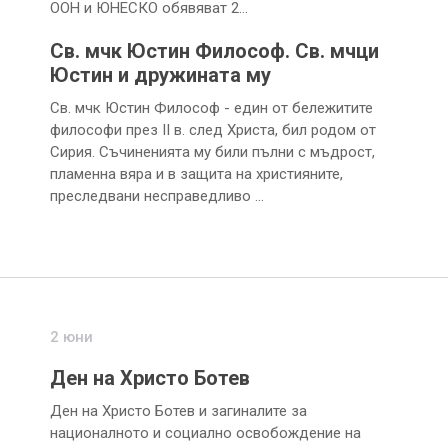
ООН и ЮНЕСКО обявяват 2…
Св. мчк Юстин Филoсоф. Св. мчци
Юстин и дружината му
Св. мчк Юстин Философ - един от бележитите
философи през II в. след Христа, бил родом от
Сирия. Съчиненията му били пълни с мъдрост,
пламенна вяра и в защита на християните,
преследвани несправедливо …
2 юни
Ден на Христо Ботев
Ден на Христо Ботев и загиналите за
националното и социално освобождение на