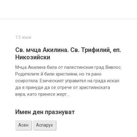
13 юни
Св. мчца Акилина. Св. Трифилий, еп.
Никозийски
Мчца Акилина била от палестинския град Вивлос.
Родителите й били християни, но тя рано
осиротяла. Езическият управител на града искал
да я принуди да се отрече от християнската
вяра, като принесе жерт…
Имен ден празнуват
Асен
Аспарух