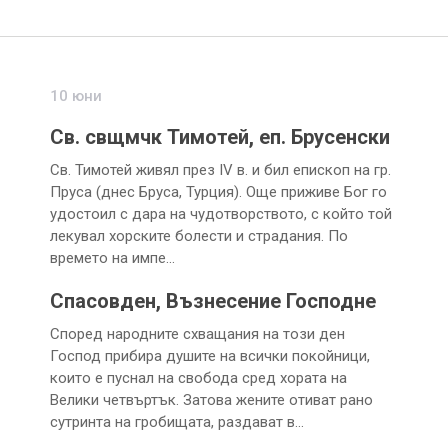
10 юни
Св. свщмчк Тимотей, еп. Брусенски
Св. Тимотей живял през IV в. и бил епископ на гр.
Пруса (днес Бруса, Турция). Още приживе Бог го
удостоил с дара на чудотворството, с който той
лекувал хорските болести и страдания. По
времето на импе…
Спасовден, Възнесение Господне
Според народните схващания на този ден
Господ прибира душите на всички покойници,
които е пуснал на свобода сред хората на
Велики четвъртък. Затова жените отиват рано
сутринта на гробищата, раздават в…