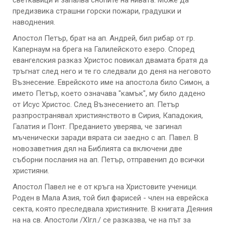
светкавици и запалва снопите на нивата. Може да
предизвика страшни горски пожари, градушки и
наводнения.
Апостол Петър, брат на ап. Андрей, бил рибар от гр.
Капернаум на брега на Галилейското езеро. Според
евангелския разказ Христос повикал двамата братя да
тръгнат след него и те го следвали до деня на неговото
Възнесение. Еврейското име на апостола било Симон, а
името Петър, което означава "камък", му било дадено
от Исус Христос. След Възнесението ап. Петър
разпространявал християнството в Сирия, Кападокия,
Галатия и Понт. Преданието уверява, че загинал
мъченически заради вярата си заедно с ап. Павел. В
новозаветния дял на Библията са включени две
съборни послания на ап. Петър, отправенип до всички
християни.
Апостол Павел не е от кръга на Христовите ученици.
Роден в Мала Азия, той бил фарисей - член на еврейска
секта, която преследвала християните. В книгата Деяния
на на св. Апостоли /XIгл./ се разказва, че на път за