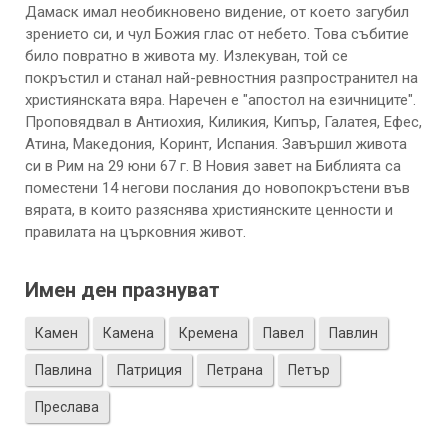
Дамаск имал необикновено видение, от което загубил
зрението си, и чул Божия глас от небето. Това събитие
било повратно в живота му. Излекуван, той се
покръстил и станал най-ревностния разпространител на
християнската вяра. Наречен е "апостол на езичниците".
Проповядвал в Антиохия, Киликия, Кипър, Галатея, Ефес,
Атина, Македония, Коринт, Испания. Завършил живота
си в Рим на 29 юни 67 г. В Новия завет на Библията са
поместени 14 негови послания до новопокръстени във
вярата, в които разяснява християнските ценности и
правилата на църковния живот.
Имен ден празнуват
Камен
Камена
Кремена
Павел
Павлин
Павлина
Патриция
Петрана
Петър
Преслава