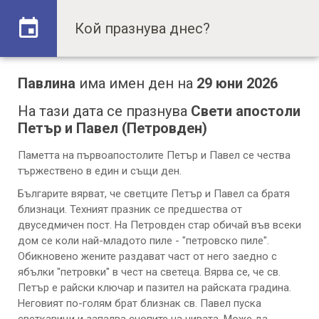
Павлина
има имен ден на
29 юни 2026
На тази дата се празнува
Свети апостоли
Петър и Павел (Петровден)
Паметта на първоапостолите Петър и Павел се чества
тържествено в един и същи ден.
Българите вярват, че светците Петър и Павел са братя
близнаци. Техният празник се предшества от
двуседмичен пост. На Петровден стар обичай във всеки
дом се коли най-младото пиле - "петровско пиле".
Обикновено жените раздават част от него заедно с
ябълки "петровки" в чест на светеца. Вярва се, че св.
Петър е райски ключар и пазител на райската градина.
Неговият по-голям брат близнак св. Павел пуска