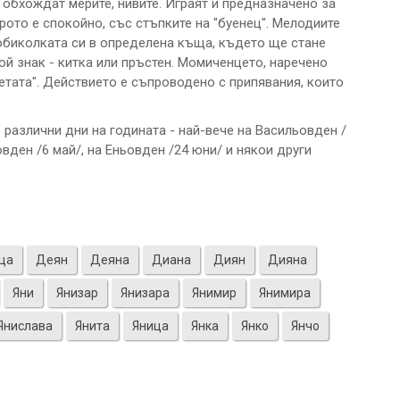
, обхождат мерите, нивите. Играят и предназначено за
орото е спокойно, със стъпките на "буенец". Мелодиите
обиколката си в определена къща, където ще стане
вой знак - китка или пръстен. Момиченцето, наречено
четата". Действието е съпроводено с припявания, които
.
различни дни на годината - най-вече на Васильовден /
овден /6 май/, на Еньовден /24 юни/ и някои други
ца
Деян
Деяна
Диана
Диян
Дияна
Яни
Янизар
Янизара
Янимир
Янимира
Янислава
Янита
Яница
Янка
Янко
Янчо