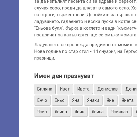
за да изпълнят песента си за здраве и берекет
случая хоро, преди да влязат в самото село. Х
са строги, тържествени. Девойките завършват 
ладуването, гадаенето и всяка пуска в котле с
"Еньова буля", бърка в котлето и вади "късмет
предричат за какъв ерген ще се омъжи момата
Ладуването се провежда предимно от момите в 
Нова година по стар стил - 14 януари/, на Гергь
празници.
Имен ден празнуват
Биляна
Ивет
Ивета
Денислав
Дени
Енчо
Еньо
Яна
Янаки
Яне
Янета
Янин
Янина
Янис
Яниса
Янислав