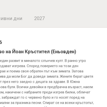
ивни дни
2027
6
о на Йоан Кръстител (Еньовден)
един развит в миналото слънчев култ. В ранно утро
юдават изгрева. Според поверието на този ден
грае и поема своя обратен път към зимата. Затова
отива да моли Бог да доведе зимата. Жените берат цветя
ат през него заедно с децата за здраве. В Южна
ьова буля. Всички девойки в предбрачна възраст, наели
ом, накичени с набраните преди изгрев билки, обличат
 забраждат го с червено було и го носят поред на
иални за празника песни. Спират се на всеки кръстопът,