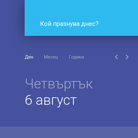
Кой празнува днес?
Ден
Месец
Година
Четвъртък
6 август