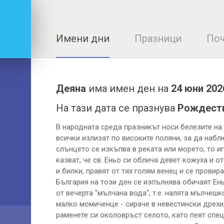
Имени дни
Празници
Поч
Деяна
има имен ден на
24 юни 202
На тази дата се празнува
Рождеств
В народната среда празникът носи белезите на 
всички излизат по високите поляни, за да набл
слънцето се изкъпва в реката или морето, то и
казват, че св. Еньо си облича девет кожуха и 
и билки, правят от тях голям венец и се провир
България на този ден се изпълнява обичаят Ен
от вечерта "мълчана вода", т.е. налята мълчешк
малко момиченце - сираче в невестински дрехи,
раменете си околовръст селото, като пеят спец