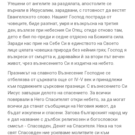
Утешени от ангелите за раздялата, апостолите се
върнали в Иерусалим, зарадвани, с готовност да вестят
Евангелското слово. Нашият Господ пострада от
човеците, биде разпнат, умря и възкръсна на третия
ден, възлезе при небесния Си Отец; отиде отново там,
дето е бил по-преди и седне отдясно на Божията сила.
Заради нас прие на Себе Си в единството на Своето
лице цялата човешка природа без нейния грях; Господ я
възкреси от смъртта и, дарявайки й за втори път вечен
живот, чрез възнесението Си я издигна на небето.
Празникът на славното Възнесение Господне се
отбелязва от църквата още от IV-V век и принадлежи
към подвижните църковни празници. С възнесението Си
Иисус завърши делото на спасението. За всички
повярвали в Него Спасителят откри небето, за да могат
всички да станат съобщници на Неговия живот, да
бъдат изкупени и спасени. Затова българският народ му
е дал название с дълбок религиозен и богословски
смисъл - Спасовден, Денят на Спасителя. Нека на тоя
свят Спасовден ние усилваме молитвите си към