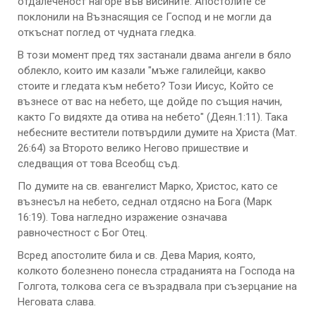
отдалеченост нагоре във висините. Апостолите се
поклонили на Възнасящия се Господ и не могли да
откъснат поглед от чудната гледка.
В този момент пред тях застанали двама ангели в бяло
облекло, които им казали "мъже галилейци, какво
стоите и гледата към небето? Този Иисус, Който се
възнесе от вас на небето, ще дойде по същия начин,
както Го видяхте да отива на небето" (Деян.1:11). Така
небесните вестители потвърдили думите на Христа (Мат.
26:64) за Второто велико Негово пришествие и
следващия от това Всеобщ съд.
По думите на св. евангелист Марко, Христос, като се
възнесъл на небето, седнал отдясно на Бога (Марк
16:19). Това нагледно изражение означава
равночестност с Бог Отец.
Всред апостолите била и св. Дева Мария, която,
колкото болезнено понесла страданията на Господа на
Голгота, толкова сега се възрадвала при съзерцание на
Неговата слава.