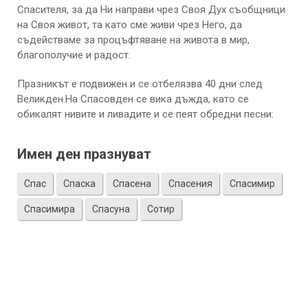
Спасителя, за да Ни направи чрез Своя Дух съобщници
на Своя живот, та като сме живи чрез Него, да
съдействаме за процъфтяване на живота в мир,
благополучие и радост.
Празникът е подвижен и се отбелязва 40 дни след
Великден.На Спасовден се вика дъжда, като се
обикалят нивите и ливадите и се пеят обредни песни:
Имен ден празнуват
Спас
Спаска
Спасена
Спасения
Спасимир
Спасимира
Спасуна
Сотир