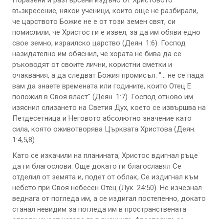
Поразени и разтърсени издъно от Христовото
възкресение, някои ученици, които още не разбирали,
че царството Божие не е от този земен свят, си
помислили, че Христос ги е извел, за да им обяви едно
свое земно, израилско царство (Деян. 1:6). Господ
назидателно им обяснил, че хората не бива да се
ръководят от своите лични, користни сметки и
очаквания, а да следват Божия промисъл: "... не се пада
вам да знаете времената или годините, които Отец Е
положил в Своя власт" (Деян. 1:7). Господ отново им
изяснил слизането на Светия Дух, което се извършва на
Петдесетница и Неговото абсолютно значение като
сила, която оживотворява Църквата Христова (Деян.
1:4,5,8).
Като се изкачили на планината, Христос вдигнал ръце
да ги благослови. Още докато ги благославял Се
отделил от земята и, подет от облак, Се издигнал към
небето при Своя небесен Отец (Лук. 24:50). Не изчезнал
веднага от погледа им, а се издигал постепенно, докато
станал невидим за погледа им в пространствената