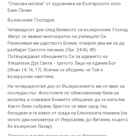
"Спасова могила" от художника на българското село
Елин Пелин.
Възнесение Господне:
Четиридесет дни след Великото си възкресение Господ
Иисус се явявал многократно на учениците Си.
Разяснявал им царството Божие, отварял ума им за да
разбират Светото писание (Лук. 24:45, 49).
Потвърждавал обещанието Си за идването на
Утешителя Дух Свети - третото Лице на единия Бог
(Иоан 14, 16, 17). Всички се убедили, че Той е
възкръснал наистина.
На четиридесетия ден от Възкресението им се явил за
последен път. Апостолите по обикновеному били на
молитва, в очакване Божието обещание да се изпълни.
Както били събрани, Христос се явил сред тях,
беседвал и ги извел от града на Елеонската планина (на
около два километра от Иерусалим, до Витания, където
бе възкресил Лазар).