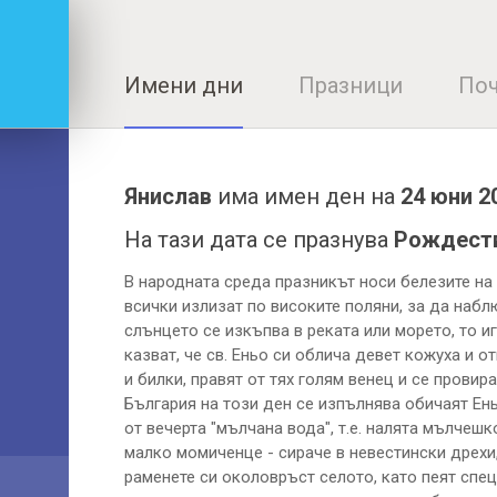
Имени дни
Празници
Поч
Янислав
има имен ден на
24 юни 2
На тази дата се празнува
Рождеств
В народната среда празникът носи белезите на 
всички излизат по високите поляни, за да набл
слънцето се изкъпва в реката или морето, то и
казват, че св. Еньо си облича девет кожуха и 
и билки, правят от тях голям венец и се провир
България на този ден се изпълнява обичаят Ен
от вечерта "мълчана вода", т.е. налята мълчешк
малко момиченце - сираче в невестински дрехи,
раменете си околовръст селото, като пеят спец