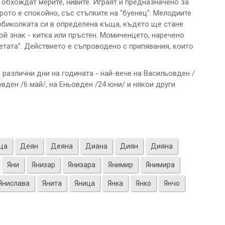
, обхождат мерите, нивите. Играят и предназначено за
орото е спокойно, със стъпките на "буенец". Мелодиите
обиколката си в определена къща, където ще стане
вой знак - китка или пръстен. Момиченцето, наречено
четата". Действието е съпроводено с припявания, които
.
различни дни на годината - най-вече на Васильовден /
овден /6 май/, на Еньовден /24 юни/ и някои други
ца
Деян
Деяна
Диана
Диян
Дияна
Яни
Янизар
Янизара
Янимир
Янимира
Янислава
Янита
Яница
Янка
Янко
Янчо