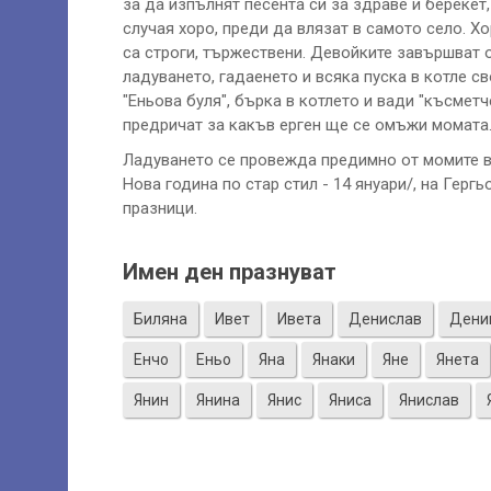
за да изпълнят песента си за здраве и берекет
случая хоро, преди да влязат в самото село. Х
са строги, тържествени. Девойките завършват 
ладуването, гадаенето и всяка пуска в котле с
"Еньова буля", бърка в котлето и вади "късмет
предричат за какъв ерген ще се омъжи момата
Ладуването се провежда предимно от момите в 
Нова година по стар стил - 14 януари/, на Гергь
празници.
Имен ден празнуват
Биляна
Ивет
Ивета
Денислав
Дени
Енчо
Еньо
Яна
Янаки
Яне
Янета
Янин
Янина
Янис
Яниса
Янислав