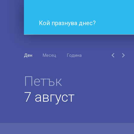
Кой празнува днес?
Ден
Месец
Година
Петък
7 август