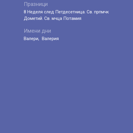
Празници
8 Неделя след Петдесетница. Св. прпмчк
Дометий. Св. мчца Потамия
Имени дни
Валери
Валерия