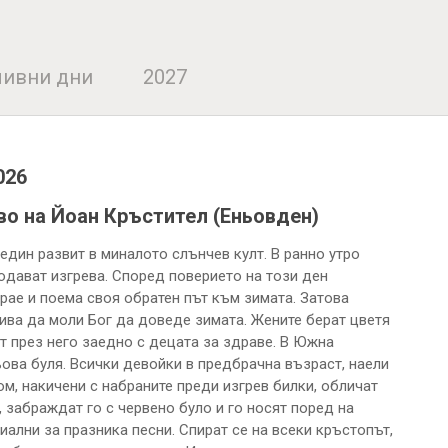
ивни дни
2027
026
о на Йоан Кръстител (Еньовден)
един развит в миналото слънчев култ. В ранно утро
юдават изгрева. Според поверието на този ден
грае и поема своя обратен път към зимата. Затова
отива да моли Бог да доведе зимата. Жените берат цветя
ат през него заедно с децата за здраве. В Южна
ьова буля. Всички девойки в предбрачна възраст, наели
ом, накичени с набраните преди изгрев билки, обличат
 забраждат го с червено було и го носят поред на
иални за празника песни. Спират се на всеки кръстопът,