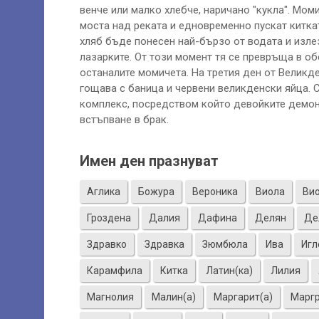
венче или малко хлебче, наричано "кукла". Мом
моста над реката и едновременно пускат киткат
хляб бъде понесен най-бързо от водата и излез
лазарките. От този момент тя се превръща в об
останалите момичета. На третия ден от Великд
гощава с баница и червени великденски яйца. 
комплекс, посредством който девойките демонс
встъпване в брак.
Имен ден празнуват
Аглика
Божура
Вероника
Виола
Ви
Гроздена
Далия
Дафина
Делян
Де
Здравко
Здравка
Зюмбюла
Ива
Игл
Карамфила
Китка
Латин(ка)
Лилия
Магнолия
Малин(а)
Маргарит(а)
Марг