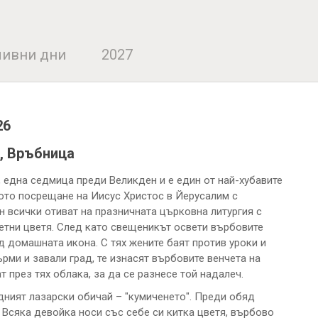
ивни дни
2027
26
, Връбница
 една седмица преди Великден и е един от най-хубавите
ото посрещане на Иисус Христос в Йерусалим с
н всички отиват на празничната църковна литургия с
летни цветя. След като свещеникът освети върбовите
ед домашната икона. С тях жените баят против уроки и
ърми и завали град, те изнасят върбовите венчета на
 през тях облака, за да се разнесе той надалеч.
дният лазарски обичай – "кумиченето". Преди обяд
 Всяка девойка носи със себе си китка цветя, върбово