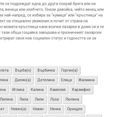
ите се подреждат една до друга покрай брега или на
а, венеца или хлебчето. Онази девойка, чийто венец или
е най-напред, се избира за "кумица" или "кръстница" на
ект на специално уважение и почит от страна на
ен момата-кръстница кани всички лазарки в дома си и ги
С тази обща гощавка завършва и празничният лазарски
трират своя нов социален статус и годността си за
олета
Върба(н)
Върбинка
Гергин(а)
ляна
Дилян(а)
Детелина
Елица
Жасмина
ена
Иглика
Калина
Камелия
Карамфил
Лиляна
Лила
Лили
Лоза
Люлина
рет
Невен(а)
Невян
Ненка
Орхидея