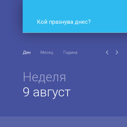
Кой празнува днес?
Ден
Месец
Година
Неделя
9 август