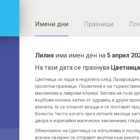
Имени дни
Празници
Поч
Лилия
има имен ден на
5 април 20
На тази дата се празнува
Цветница
Цветница се пада в неделята след Лазаровден,
пролетни празници. Посветена е на тържествен
маслинови и лаврови клонки. Затова на този де
върбови клонки, китки от здравец и други про
венчета, те се отнасят вкъщи и се поставят пр
болести. Често когато през летните месеци заг
двора и изричайки магически заклинания, гледат
Обикновено на Цветница се изпълнява и после
всички лазарки се отправят вкупом към реката.