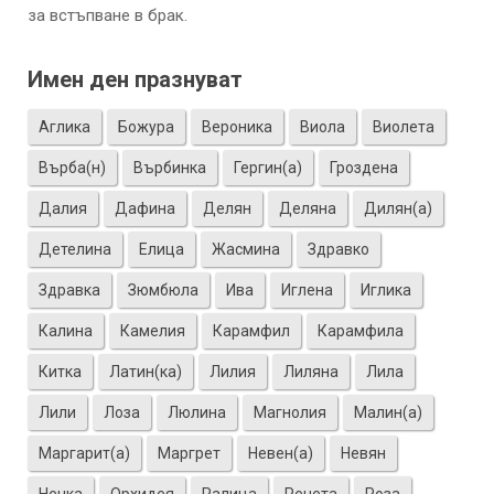
за встъпване в брак.
Имен ден празнуват
Аглика
Божура
Вероника
Виола
Виолета
Върба(н)
Върбинка
Гергин(а)
Гроздена
Далия
Дафина
Делян
Деляна
Дилян(а)
Детелина
Елица
Жасмина
Здравко
Здравка
Зюмбюла
Ива
Иглена
Иглика
Калина
Камелия
Карамфил
Карамфила
Китка
Латин(ка)
Лилия
Лиляна
Лила
Лили
Лоза
Люлина
Магнолия
Малин(а)
Маргарит(а)
Маргрет
Невен(а)
Невян