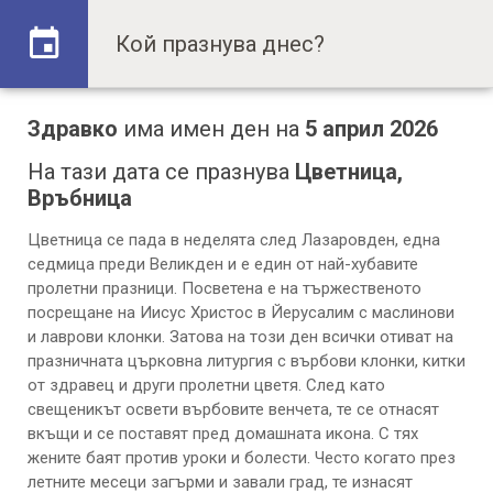
Здравко
има имен ден на
5 април 2026
На тази дата се празнува
Цветница,
Връбница
Цветница се пада в неделята след Лазаровден, една
седмица преди Великден и е един от най-хубавите
пролетни празници. Посветена е на тържественото
посрещане на Иисус Христос в Йерусалим с маслинови
и лаврови клонки. Затова на този ден всички отиват на
празничната църковна литургия с върбови клонки, китки
от здравец и други пролетни цветя. След като
свещеникът освети върбовите венчета, те се отнасят
вкъщи и се поставят пред домашната икона. С тях
жените баят против уроки и болести. Често когато през
летните месеци загърми и завали град, те изнасят