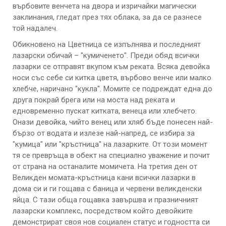
върбовите венчета на двора и изричайки магически
заклинания, гледат през тях облака, за да се разнесе
той надалеч.
Обикновено на Цветница се изпълнява и последният
лазарски обичай – "кумиченето". Преди обяд всички
лазарки се отправят вкупом към реката. Всяка девойка
носи със себе си китка цветя, върбово венче или малко
хлебче, наричано "кукла". Момите се подреждат една до
друга покрай брега или на моста над реката и
едновременно пускат китката, венеца или хлебчето.
Онази девойка, чийто венец или хляб бъде понесен най-
бързо от водата и излезе най-напред, се избира за
"кумица" или "кръстница" на лазарките. От този момент
тя се превръща в обект на специално уважение и почит
от страна на останалите момичета. На третия ден от
Великден момата-кръстница кани всички лазарки в
дома си и ги гощава с баница и червени великденски
яйца. С тази обща гощавка завършва и празничният
лазарски комплекс, посредством който девойките
демонстрират своя нов социален статус и годността си