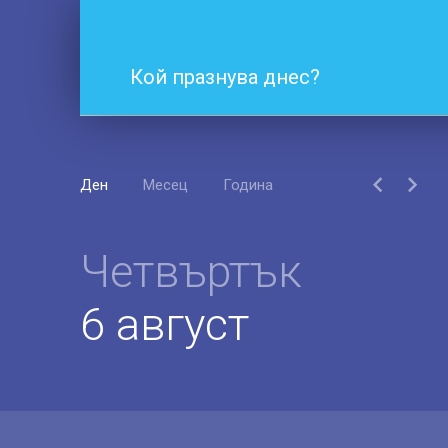
Кой празнува днес?
Ден
Месец
Година
Четвъртък
6 август