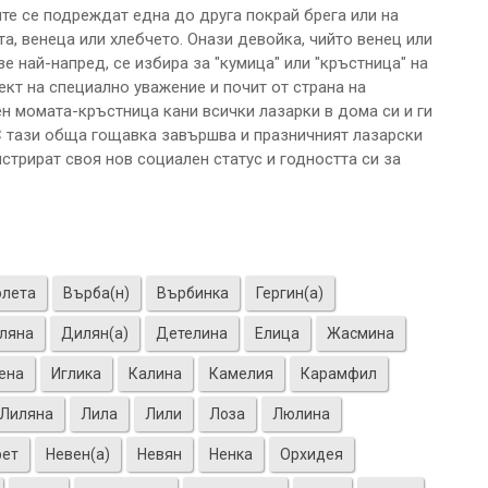
ите се подреждат една до друга покрай брега или на
а, венеца или хлебчето. Онази девойка, чийто венец или
е най-напред, се избира за "кумица" или "кръстница" на
ект на специално уважение и почит от страна на
ен момата-кръстница кани всички лазарки в дома си и ги
С тази обща гощавка завършва и празничният лазарски
трират своя нов социален статус и годността си за
олета
Върба(н)
Върбинка
Гергин(а)
ляна
Дилян(а)
Детелина
Елица
Жасмина
ена
Иглика
Калина
Камелия
Карамфил
Лиляна
Лила
Лили
Лоза
Люлина
рет
Невен(а)
Невян
Ненка
Орхидея