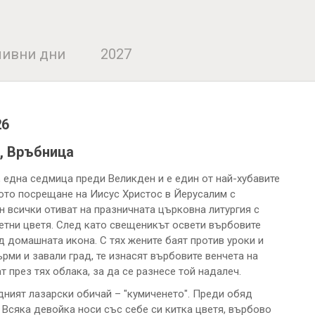
ивни дни
2027
26
, Връбница
 една седмица преди Великден и е един от най-хубавите
ото посрещане на Иисус Христос в Йерусалим с
н всички отиват на празничната църковна литургия с
летни цветя. След като свещеникът освети върбовите
ед домашната икона. С тях жените баят против уроки и
ърми и завали град, те изнасят върбовите венчета на
 през тях облака, за да се разнесе той надалеч.
дният лазарски обичай – "кумиченето". Преди обяд
 Всяка девойка носи със себе си китка цветя, върбово