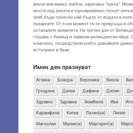
венче или малко хлебче, наричано "кукла". Мом
моста над реката и едновременно пускат киткат
хляб бъде понесен най-бързо от водата и излез
лазарките. От този момент тя се превръща в об
останалите момичета. На третия ден от Великд
гощава с баница и червени великденски яйца. 
комплекс, посредством който девойките демонс
встъпване в брак.
Имен ден празнуват
Аглика
Божура
Вероника
Виола
Ви
Гроздена
Далия
Дафина
Делян
Де
Здравко
Здравка
Зюмбюла
Ива
Игл
Карамфила
Китка
Латин(ка)
Лилия
Магнолия
Малин(а)
Маргарит(а)
Марг