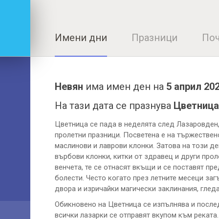
Имени дни
Празници
Поч
Невян
има имен ден на
5 април 20
На тази дата се празнува
Цветница
Цветница се пада в неделята след Лазаровден,
пролетни празници. Посветена е на тържествен
маслинови и лаврови клонки. Затова на този де
върбови клонки, китки от здравец и други про
венчета, те се отнасят вкъщи и се поставят пр
болести. Често когато през летните месеци заг
двора и изричайки магически заклинания, гледат
Обикновено на Цветница се изпълнява и после
всички лазарки се отправят вкупом към реката.