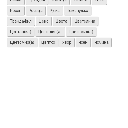
Ненка
Орхидея
Ралица
Ренета
Роза
Росен
Росица
Ружа
Теменужка
Трендафил
Цено
Цвета
Цветелина
Цветан(ка)
Цветелин(а)
Цветомил(а)
Цветомир(а)
Цвятко
Явор
Ясен
Ясмина