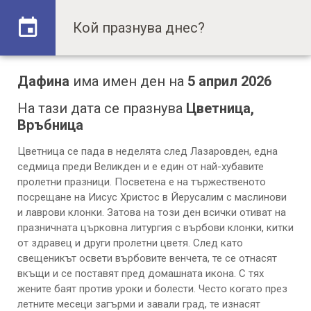
Дафина
има имен ден на
5 април 2026
На тази дата се празнува
Цветница,
Връбница
Цветница се пада в неделята след Лазаровден, една
седмица преди Великден и е един от най-хубавите
пролетни празници. Посветена е на тържественото
посрещане на Иисус Христос в Йерусалим с маслинови
и лаврови клонки. Затова на този ден всички отиват на
празничната църковна литургия с върбови клонки, китки
от здравец и други пролетни цветя. След като
свещеникът освети върбовите венчета, те се отнасят
вкъщи и се поставят пред домашната икона. С тях
жените баят против уроки и болести. Често когато през
летните месеци загърми и завали град, те изнасят