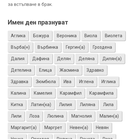
за встъпване в брак.
Имен ден празнуват
Аглика
Божура
Вероника
Виола
Виолета
Върба(н)
Върбинка
Гергин(а)
Гроздена
Далия
Дафина
Делян
Деляна
Дилян(а)
Детелина
Елица
Жасмина
Здравко
Здравка
Зюмбюла
Ива
Иглена
Иглика
Калина
Камелия
Карамфил
Карамфила
Китка
Латин(ка)
Лилия
Лиляна
Лила
Лили
Лоза
Люлина
Магнолия
Малин(а)
Маргарит(а)
Маргрет
Невен(а)
Невян