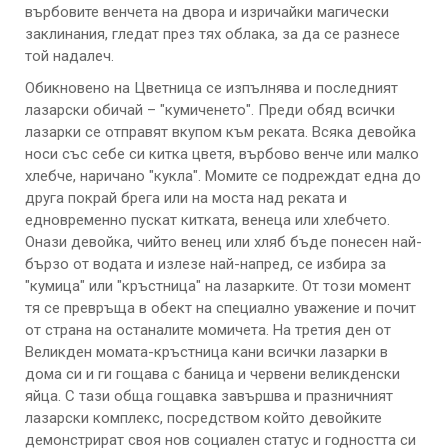
върбовите венчета на двора и изричайки магически
заклинания, гледат през тях облака, за да се разнесе
той надалеч.
Обикновено на Цветница се изпълнява и последният
лазарски обичай – "кумиченето". Преди обяд всички
лазарки се отправят вкупом към реката. Всяка девойка
носи със себе си китка цветя, върбово венче или малко
хлебче, наричано "кукла". Момите се подреждат една до
друга покрай брега или на моста над реката и
едновременно пускат китката, венеца или хлебчето.
Онази девойка, чийто венец или хляб бъде понесен най-
бързо от водата и излезе най-напред, се избира за
"кумица" или "кръстница" на лазарките. От този момент
тя се превръща в обект на специално уважение и почит
от страна на останалите момичета. На третия ден от
Великден момата-кръстница кани всички лазарки в
дома си и ги гощава с баница и червени великденски
яйца. С тази обща гощавка завършва и празничният
лазарски комплекс, посредством който девойките
демонстрират своя нов социален статус и годността си