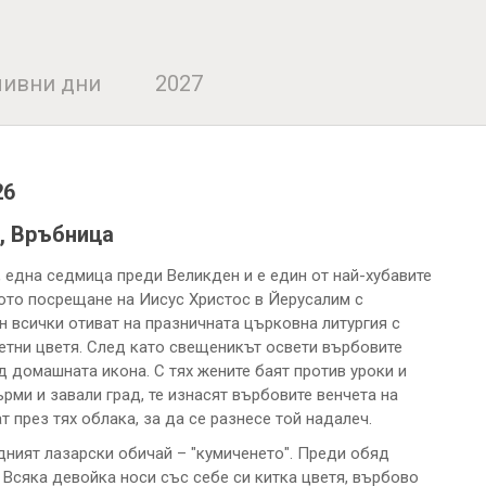
ивни дни
2027
26
, Връбница
 една седмица преди Великден и е един от най-хубавите
ото посрещане на Иисус Христос в Йерусалим с
н всички отиват на празничната църковна литургия с
летни цветя. След като свещеникът освети върбовите
ед домашната икона. С тях жените баят против уроки и
ърми и завали град, те изнасят върбовите венчета на
 през тях облака, за да се разнесе той надалеч.
дният лазарски обичай – "кумиченето". Преди обяд
 Всяка девойка носи със себе си китка цветя, върбово