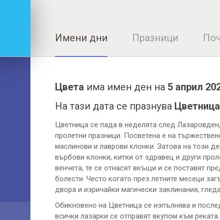
Имени дни
Празници
Поч
Цвета
има имен ден на
5 април 20
На тази дата се празнува
Цветница
Цветница се пада в неделята след Лазаровден,
пролетни празници. Посветена е на тържествен
маслинови и лаврови клонки. Затова на този де
върбови клонки, китки от здравец и други про
венчета, те се отнасят вкъщи и се поставят пр
болести. Често когато през летните месеци заг
двора и изричайки магически заклинания, гледат
Обикновено на Цветница се изпълнява и после
всички лазарки се отправят вкупом към реката.