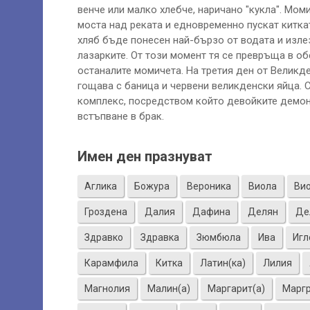
венче или малко хлебче, наричано "кукла". Мом
моста над реката и едновременно пускат киткат
хляб бъде понесен най-бързо от водата и излез
лазарките. От този момент тя се превръща в об
останалите момичета. На третия ден от Великд
гощава с баница и червени великденски яйца. 
комплекс, посредством който девойките демонс
встъпване в брак.
Имен ден празнуват
Аглика
Божура
Вероника
Виола
Ви
Гроздена
Далия
Дафина
Делян
Де
Здравко
Здравка
Зюмбюла
Ива
Игл
Карамфила
Китка
Латин(ка)
Лилия
Магнолия
Малин(а)
Маргарит(а)
Марг