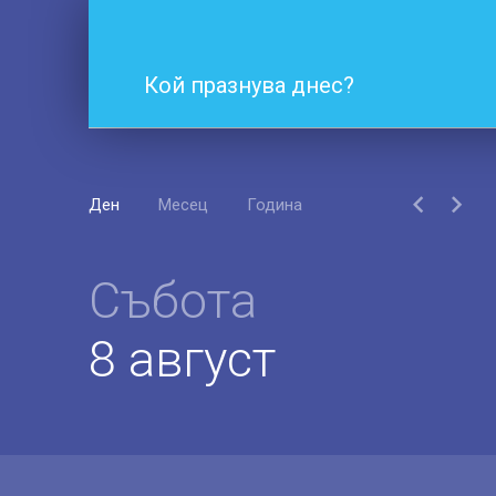
Кой празнува днес?
Ден
Месец
Година
Събота
8 август