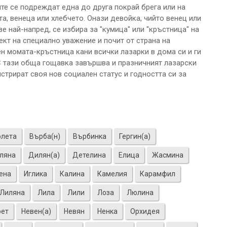
ите се подреждат една до друга покрай брега или на
а, венеца или хлебчето. Онази девойка, чийто венец или
е най-напред, се избира за "кумица" или "кръстница" на
ект на специално уважение и почит от страна на
ен момата-кръстница кани всички лазарки в дома си и ги
С тази обща гощавка завършва и празничният лазарски
трират своя нов социален статус и годността си за
олета
Върба(н)
Върбинка
Гергин(а)
ляна
Дилян(а)
Детелина
Елица
Жасмина
ена
Иглика
Калина
Камелия
Карамфил
Лиляна
Лила
Лили
Лоза
Люлина
рет
Невен(а)
Невян
Ненка
Орхидея