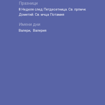
Празници
8 Неделя след Петдесетница. Св. прпмчк
Дометий. Св. мчца Потамия
Имени дни
Валери
Валерия