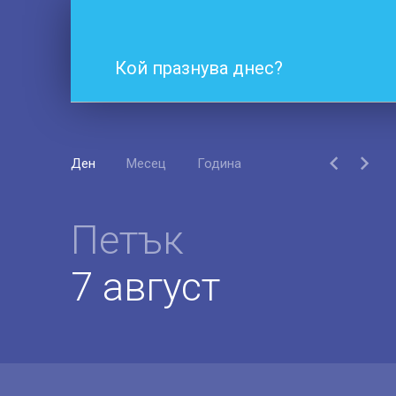
Кой празнува днес?
Ден
Месец
Година
Петък
7 август