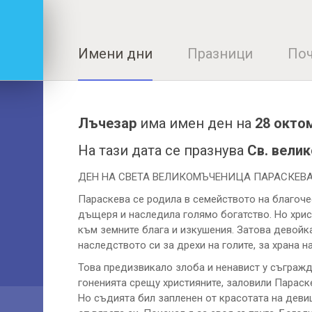
Имени дни
Празници
Поч
Лъчезар
има имен ден на
28 окто
На тази дата се празнува
Св. вели
ДЕН НА СВЕТА ВЕЛИКОМЪЧЕНИЦА ПАРАСКЕВ
Параскева се родила в семейството на благоче
дъщеря и наследила голямо богатство. Но хри
към земните блага и изкушения. Затова девойк
наследството си за дрехи на голите, за храна н
Това предизвикало злоба и ненавист у съгражда
гоненията срещу християните, заловили Параскев
Но съдията бил запленен от красотата на девиц