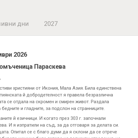
ивни дни
2027
мври 2026
комъченица Параскева
А
стиви християни от Икония, Мала Азия. Била единствена
стиянската й добродетелност я правела безразлична
ата се отдала на скромен и смирен живот. Раздала
а бедните и гладните, за подслон на странниците.
ните й езичници. И когато през 303 г. започнали
а. И я изпратили на съд, за да отговаря за делата си.
ата. Опитал се с благо думи да я склони да се отрече