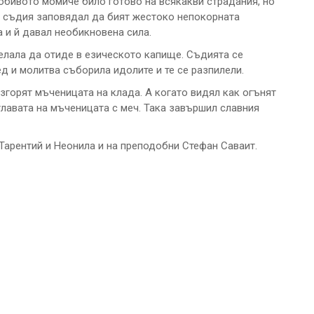
любивото момиче било готово на всякакви страдания, но
т съдия заповядал да бият жестоко непокорната
а и й давал необикновена сила.
елала да отиде в езическото капище. Съдията се
ед и молитва съборила идолите и те се разпилели.
згорят мъченицата на клада. А когато видял как огънят
главата на мъченицата с меч. Така завършил славния
Тарентий и Неонила и на преподобни Стефан Саваит.