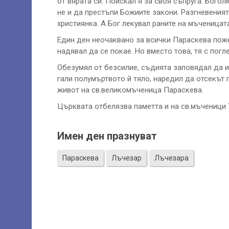
от вярата си. Поискал я за своя съпруга. Бого
не и да престъпи Божиите закони. Разгневения
християнка. А Бог лекувал раните на мъченицат
Един ден неочаквано за всички Параскева пож
надявал да се покае. Но вместо това, тя с погл
Обезумял от безсилие, съдията заповядал да и
гали полумъртвото й тяло, наредил да отсекът 
живот на св.великомъченица Параскева.
Църквата отбелязва паметта и на св.мъченици 
Имен ден празнуват
Параскева
Лъчезар
Лъчезара