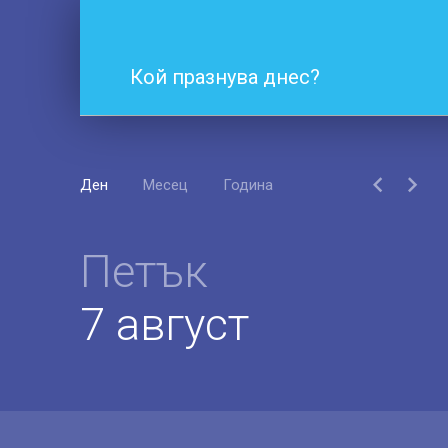
Кой празнува днес?
Ден
Месец
Година
Петък
7 август