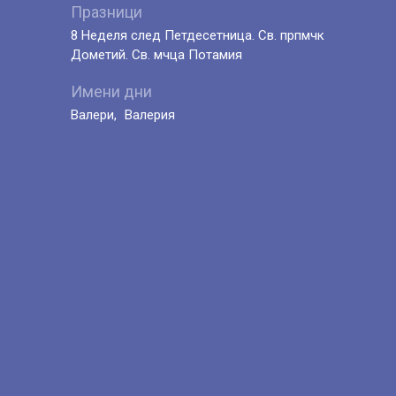
Празници
8 Неделя след Петдесетница. Св. прпмчк
Дометий. Св. мчца Потамия
Имени дни
Валери
Валерия