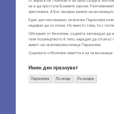
от вярата си. Поискал я за своя съпруга. Бого
не и да престъпи Божиите закони. Разгневения
християнка. А Бог лекувал раните на мъченицат
Един ден неочаквано за всички Параскева пож
надявал да се покае. Но вместо това, тя с погл
Обезумял от безсилие, съдията заповядал да и
гали полумъртвото й тяло, наредил да отсекът 
живот на св.великомъченица Параскева.
Църквата отбелязва паметта и на св.мъченици 
Имен ден празнуват
Параскева
Лъчезар
Лъчезара