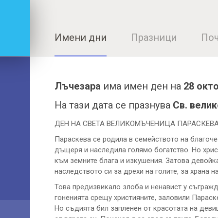
Имени дни
Празници
Поч
Лъчезара
има имен ден на
28 окт
На тази дата се празнува
Св. вели
ДЕН НА СВЕТА ВЕЛИКОМЪЧЕНИЦА ПАРАСКЕВ
Параскева се родила в семейството на благоче
дъщеря и наследила голямо богатство. Но хри
към земните блага и изкушения. Затова девойк
наследството си за дрехи на голите, за храна н
Това предизвикало злоба и ненавист у съгражда
гоненията срещу християните, заловили Параскев
Но съдията бил запленен от красотата на девиц