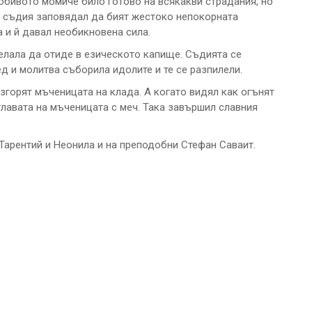
любивото момиче било готово на всякакви страдания, но
т съдия заповядал да бият жестоко непокорната
а и й давал необикновена сила.
елала да отиде в езическото капище. Съдията се
ед и молитва съборила идолите и те се разпилели.
згорят мъченицата на клада. А когато видял как огънят
главата на мъченицата с меч. Така завършил славния
Тарентий и Неонила и на преподобни Стефан Саваит.