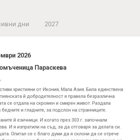
ивни дни
2027
омври 2026
комъченица Параскева
А
стиви християни от Икония, Мала Азия. Била единствена
стиянската й добродетелност я правела безразлична
ата се отдала на скромен и смирен живот. Раздала
а бедните и гладните, за подслон на странниците.
ните й езичници. И когато през 303 г. започнали
а. И я изпратили на съд, за да отговаря за делата си.
ата. Опитал се с благо думи да я склони да се отрече