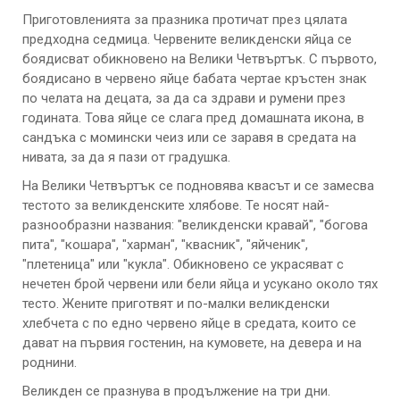
Приготовленията за празника протичат през цялата
предходна седмица. Червените великденски яйца се
боядисват обикновено на Велики Четвъртък. С първото,
боядисано в червено яйце бабата чертае кръстен знак
по челата на децата, за да са здрави и румени през
годината. Това яйце се слага пред домашната икона, в
сандъка с момински чеиз или се заравя в средата на
нивата, за да я пази от градушка.
На Велики Четвъртък се подновява квасът и се замесва
тестото за великденските хлябове. Те носят най-
разнообразни названия: "великденски кравай", "богова
пита", "кошара", "харман", "квасник", "яйченик",
"плетеница" или "кукла". Обикновено се украсяват с
нечетен брой червени или бели яйца и усукано около тях
тесто. Жените приготвят и по-малки великденски
хлебчета с по едно червено яйце в средата, които се
дават на първия гостенин, на кумовете, на девера и на
роднини.
Великден се празнува в продължение на три дни.