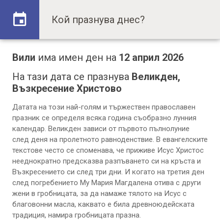
Вили
има имен ден на
12 април 2026
На тази дата се празнува
Великден,
Възкресение Христово
Датата на този най-голям и тържествен православен
празник се определя всяка година съобразно лунния
календар. Великден зависи от първото пълнолуние
след деня на пролетното равноденствие. В евангелските
текстове често се споменава, че приживе Исус Христос
нееднократно предсказва разпъването си на кръста и
Възкресението си след три дни. И когато на третия ден
след погребението Му Мария Магдалена отива с други
жени в гробницата, за да намаже тялото на Исус с
благовонни масла, каквато е била древноюдейската
традиция, намира гробницата празна.