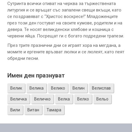
Сутринта всички отиват на черква за тържествената
литургия и се връщат със запалени свещи вкъщи, като
се поздравяват с "Христос воскресе!" Младоженците
през този ден гостуват на своите кумове, родители и на
девера. Те носят великденски хлябове и кошница с
червени яйца. Посрещат ги с богато подредени трапези.
През трите празнични дни се играят хора на мегдана, а
момите и ергените връзват люлки и се люлеят, като пеят
обредни песни.
Имен ден празнуват
Велик
Велика
Велико
Велин
Велислав
Величка
Величко
Велка
Велко
Вельо
Вили
Витан
Тамара