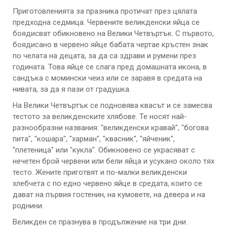
Приготовленията за празника протичат през цялата
предходна седмица. Червените великденски яйца се
боядисват обикновено на Велики Четвъртък. С първото,
боядисано в червено яйце бабата чертае кръстен знак
по челата на децата, за да са здрави и румени през
годината. Това яйце се слага пред домашната икона, в
сандъка с момински чеиз или се заравя в средата на
нивата, за да я пази от градушка.
На Велики Четвъртък се подновява квасът и се замесва
тестото за великденските хлябове. Те носят най-
разнообразни названия: "великденски кравай", "богова
пита", "кошара", "харман", "квасник", "яйченик",
"плетеница" или "кукла". Обикновено се украсяват с
нечетен брой червени или бели яйца и усукано около тях
тесто. Жените приготвят и по-малки великденски
хлебчета с по едно червено яйце в средата, които се
дават на първия гостенин, на кумовете, на девера и на
роднини.
Великден се празнува в продължение на три дни.