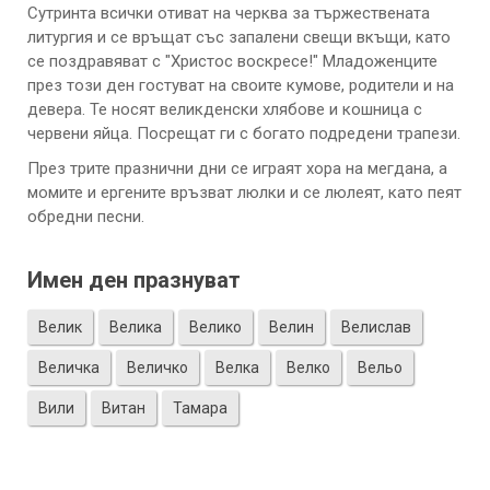
Сутринта всички отиват на черква за тържествената
литургия и се връщат със запалени свещи вкъщи, като
се поздравяват с "Христос воскресе!" Младоженците
през този ден гостуват на своите кумове, родители и на
девера. Те носят великденски хлябове и кошница с
червени яйца. Посрещат ги с богато подредени трапези.
През трите празнични дни се играят хора на мегдана, а
момите и ергените връзват люлки и се люлеят, като пеят
обредни песни.
Имен ден празнуват
Велик
Велика
Велико
Велин
Велислав
Величка
Величко
Велка
Велко
Вельо
Вили
Витан
Тамара