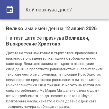
Велико
има имен ден на
12 април 2026
На тази дата се празнува
Великден,
Възкресение Христово
Датата на този най-голям и тържествен православен
празник се определя всяка година съобразно лунния
календар. Великден зависи от първото пълнолуние
след деня на пролетното равноденствие. В евангелските
текстове често се споменава, че приживе Исус Христос
нееднократно предсказва разпъването си на кръста и
Възкресението си след три дни. И когато на третия ден
след погребението Му Мария Магдалена отива с други
жени в гробницата, за да намаже тялото на Исус с
благовонни масла, каквато е била древноюдейската
традиция, намира гробницата празна.