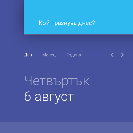
Кой празнува днес?
Ден
Месец
Година
Четвъртък
6 август