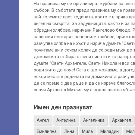
На празника му се организират курбани за све
събори. В съботата преди празника му се прави
най-големите през годината, което е в пряка в
ангел на смъртта. За задушницата, както и за п
обредни хлябове, наричани Рангелово блюдо, Ра
названия повтарят основните хлябове, приготв
разчупва хляба на кръст и изрича думите ”Свети
почитаме ви и сечем колач да се роди мъж до т
домакинята събира с шепи виното и го разпръс
думите ”Свети Архангеле, Свети Никола и вси св
роди жито до пояс! Сега с що можахме, а догод
някои места в родината ни домакинята разчупв
да се поеме с две ръце и да се изрече благосло
значи Архангел Михаил му е подал златна ябълк
Имен ден празнуват
Ангел
Ангелина
Ангелинка
Архангел
Емилияна
Лина
Мила
Миладин
Мил