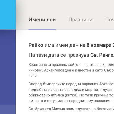
Имени дни
Празници
Поч
Райко
има имен ден на
8 ноември 
На тази дата се празнува
Св. Ранг
Християнски празник, който се чества на 8 ное
чинове". Архангеловден е известен и като Събо
сили.
Според българските народни вярвания Архангел
подялбата на света се паднали мъртвите души.
обикновено ябълка (китка). По тази причина то
смъртта и оттук идват народните му названия 
Св. Архангел Михаил взима душата на богатия.