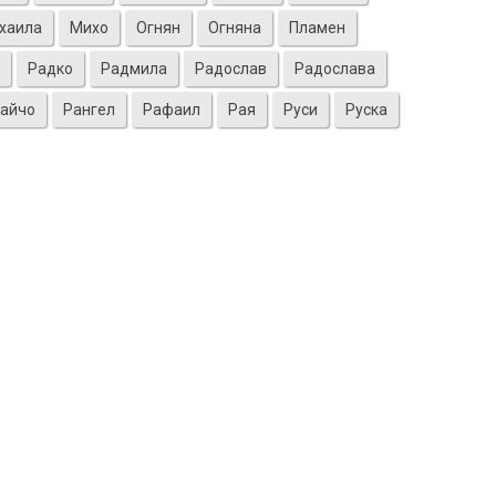
хаила
Михо
Огнян
Огняна
Пламен
Радко
Радмила
Радослав
Радослава
айчо
Рангел
Рафаил
Рая
Руси
Руска