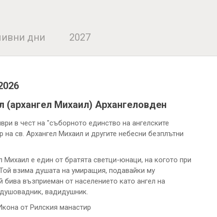
ивни дни
2027
2026
ел (архангел Михаил) Архангеловден
мври в чест на "съборното единство на ангелските
р на св. Архангел Михаил и другите небесни безплътни
 Михаил е един от братята светци-юнаци, на когото при
 Той взима душата на умиращия, подавайки му
й бива възприеман от населението като ангел на
- душовадник, вадидушник.
 Икона от Рилския манастир