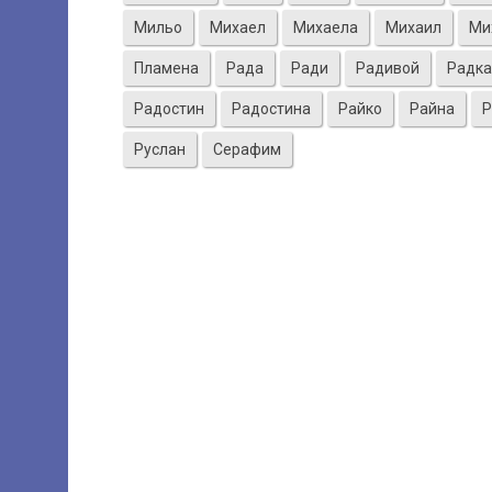
Мильо
Михаел
Михаела
Михаил
Ми
Пламена
Рада
Ради
Радивой
Радка
Радостин
Радостина
Райко
Райна
Р
Руслан
Серафим