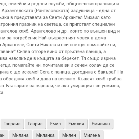
теца, семейни и родови служби, общоселски празници и
 Архангелската (Рангеловската) задушница - една от
ръзка в представата за Свети Архангел Михаил като
атронния празник на светеца, се приготвят специални
нгелов хляб, Арангелово и др., които по външен вид и
яни за погребение.Най-възрастният човек в дома
 Архангеле, Свети Никола и вси светци, помагайте ни,
авана!” Сипва отгоре вино от пръстена паница, а
ква навсякъде в къщата за берекет. Тя също изрича
етци, помагайте ни, почитаме ви и сечем колач да се
ина с що искаме! Сега с паница, догодина с бакъра!” На
а обредния хляб и дава на всекиго. Къшеят хляб трябва
в. Българите са вярвали, че ако умиращият се усмихва,
а.
Гавраил
Гаврил
Емил
Емилия
Емилиян
ан
Милана
Миланка
Милен
Милена