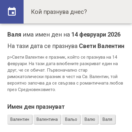
Валя
има имен ден на
14 февруари 2026
На тази дата се празнува
Свети Валентин
p>Свети Валентин е празник, който се празнува на 14
февруари. На тази дата влюбените разкриват един на
друг, че се обичат. Първоначално стар
римокатолически празник в чест на Св. Валентин, той
вероятно започва да се свързва с романтичната любов
през Средновековието.
Имен ден празнуват
Валентин
Валентина
Вальо
Валю
Валя