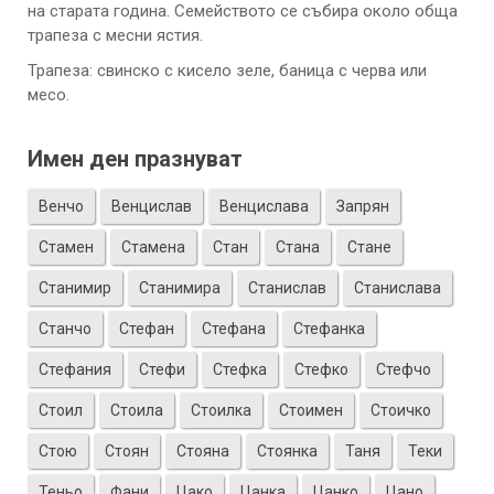
на старата година. Семейството се събира около обща
трапеза с месни ястия.
Трапеза: свинско с кисело зеле, баница с черва или
месо.
Имен ден празнуват
Венчо
Венцислав
Венцислава
Запрян
Стамен
Стамена
Стан
Стана
Стане
Станимир
Станимира
Станислав
Станислава
Станчо
Стефан
Стефана
Стефанка
Стефания
Стефи
Стефка
Стефко
Стефчо
Стоил
Стоила
Стоилка
Стоимен
Стоичко
Стою
Стоян
Стояна
Стоянка
Таня
Теки
Теньо
Фани
Цако
Цанка
Цанко
Цано