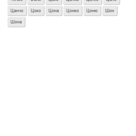
Цанчо
Цоко
Цона
Цонко
Цоню
Шон
Шона