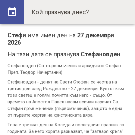
Стефи
има имен ден на
27 декември
2026
На тази дата се празнува
Стефановден
Стефановден (Св. първомъченик и архидякон Стефан.
Преп. Теодор Начертаний)
Стефановден - денят на Свети Стефан, се чества на
третия ден след Рождество - 27 декември. Култът към
този светец е голям, почитта към него - също. От
времето на Апостол Павел насам всички наричат Св.
Стефан пръв мъченик (първомъченик), защото е една
от първите жертви на христянската вяра.
Това е третият ден на Коледа и последният празник за
годината. За него хората разказват, че "затваря кръга"