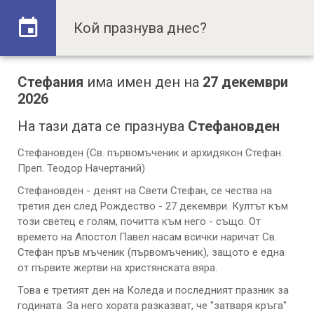
Стефания
има имен ден на
27 декември
2026
На тази дата се празнува
Стефановден
Стефановден (Св. първомъченик и архидякон Стефан.
Преп. Теодор Начертаний)
Стефановден - денят на Свети Стефан, се чества на
третия ден след Рождество - 27 декември. Култът към
този светец е голям, почитта към него - също. От
времето на Апостол Павел насам всички наричат Св.
Стефан пръв мъченик (първомъченик), защото е една
от първите жертви на христянската вяра.
Това е третият ден на Коледа и последният празник за
годината. За него хората разказват, че "затваря кръга"