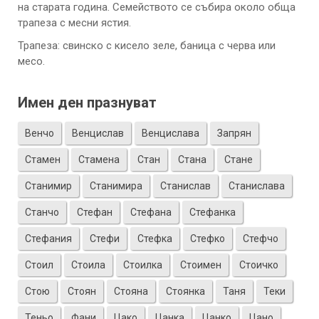
на старата година. Семейството се събира около обща
трапеза с месни ястия.
Трапеза: свинско с кисело зеле, баница с черва или
месо.
Имен ден празнуват
Венчо
Венцислав
Венцислава
Запрян
Стамен
Стамена
Стан
Стана
Стане
Станимир
Станимира
Станислав
Станислава
Станчо
Стефан
Стефана
Стефанка
Стефания
Стефи
Стефка
Стефко
Стефчо
Стоил
Стоила
Стоилка
Стоимен
Стоичко
Стою
Стоян
Стояна
Стоянка
Таня
Теки
Теньо
Фани
Цако
Цанка
Цанко
Цано