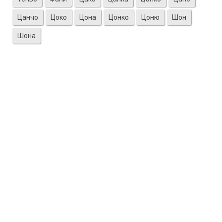
Цанчо
Цоко
Цона
Цонко
Цоню
Шон
Шона