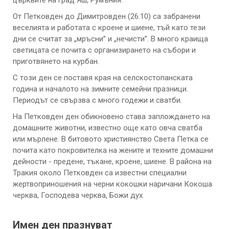
църквите на град Яш, Румъния.
От Петковден до Димитровден (26.10) са забранени
веселията и работата с кроене и шиене, тъй като тези
дни се считат за „мръсни” и „нечисти”. В много краища
светицата се почита с организирането на събори и
приготвянето на курбан.
С този ден се поставя края на селскостопанската
година и началото на зимните семейни празници.
Периодът се свързва с много годежи и сватби.
На Петковден ден обикновено става заплождането на
домашните животни, известно още като овча сватба
или мърлене. В битовото християнство Света Петка се
почита като покровителка на жените и техните домашни
дейности - предене, тъкане, кроене, шиене. В района на
Тракия около Петковден са известни специални
жертвоприношения на черни кокошки наричани Кокоша
черква, Господева черква, Божи дух.
Имен ден празнуват