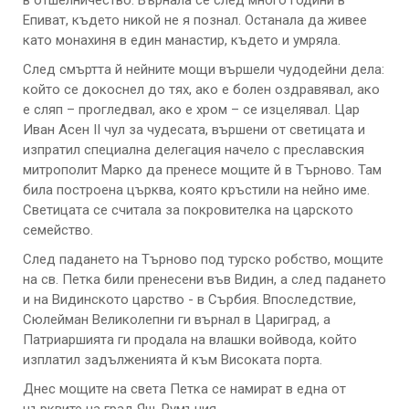
в отшелничество. Върнала се след много години в
Епиват, където никой не я познал. Останала да живее
като монахиня в един манастир, където и умряла.
След смъртта й нейните мощи вършели чудодейни дела:
който се докоснел до тях, ако е болен оздравявал, ако
е сляп – прогледвал, ако е хром – се изцелявал. Цар
Иван Асен ІІ чул за чудесата, вършени от светицата и
изпратил специална делегация начело с преславския
митрополит Марко да пренесе мощите й в Търново. Там
била построена църква, която кръстили на нейно име.
Светицата се считала за покровителка на царското
семейство.
След падането на Търново под турско робство, мощите
на св. Петка били пренесени във Видин, а след падането
и на Видинското царство - в Сърбия. Впоследствие,
Сюлейман Великолепни ги върнал в Цариград, а
Патриаршията ги продала на влашки войвода, който
изплатил задълженията й към Високата порта.
Днес мощите на света Петка се намират в една от