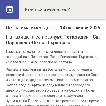
Петка
има имен ден на
14 октомври 2026
На тази дата се празнува
Петковден - Св.
Параскева-Петка Търновска
Църквата отдава почит към делото и паметта на
преподобната Параскева-Петка Епиватска, Търновска,
живяла през Х-ХІ в., обявена за светица.
Родена в град Епиват, на брега на Мраморно море от
родители българи, тя се посветила твърде рано на Бога
и искала да отдаде целия си живот в негова служба.
Затова след смъртта на родителите си разпродала
цялото си имушество и го раздала на бедните. После
отишла в Цариград, а не след дълго заминала в
пустинята на Палестина, където престояла доста време