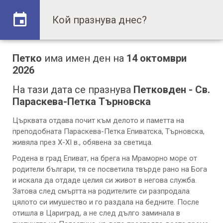
Петко
има имен ден на
14 октомври
2026
На тази дата се празнува
Петковден - Св.
Параскева-Петка Търновска
Църквата отдава почит към делото и паметта на
преподобната Параскева-Петка Епиватска, Търновска,
живяла през Х-ХІ в., обявена за светица.
Родена в град Епиват, на брега на Мраморно море от
родители българи, тя се посветила твърде рано на Бога
и искала да отдаде целия си живот в негова служба.
Затова след смъртта на родителите си разпродала
цялото си имушество и го раздала на бедните. После
отишла в Цариград, а не след дълго заминала в