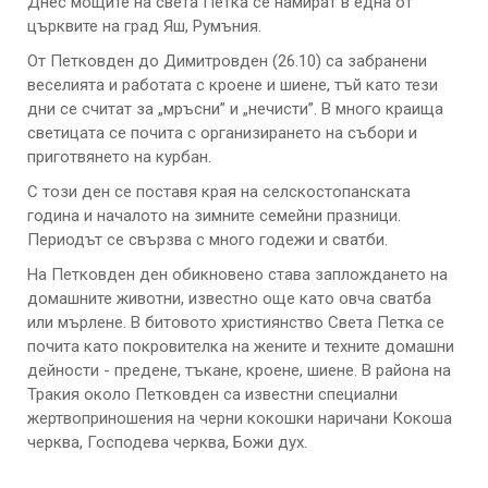
Днес мощите на света Петка се намират в една от
църквите на град Яш, Румъния.
От Петковден до Димитровден (26.10) са забранени
веселията и работата с кроене и шиене, тъй като тези
дни се считат за „мръсни” и „нечисти”. В много краища
светицата се почита с организирането на събори и
приготвянето на курбан.
С този ден се поставя края на селскостопанската
година и началото на зимните семейни празници.
Периодът се свързва с много годежи и сватби.
На Петковден ден обикновено става заплождането на
домашните животни, известно още като овча сватба
или мърлене. В битовото християнство Света Петка се
почита като покровителка на жените и техните домашни
дейности - предене, тъкане, кроене, шиене. В района на
Тракия около Петковден са известни специални
жертвоприношения на черни кокошки наричани Кокоша
черква, Господева черква, Божи дух.