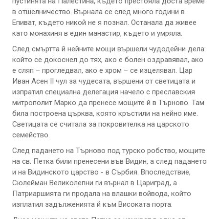
пустинята на Палестина, където престояла доста време
в отшелничество. Върнала се след много години в
Епиват, където никой не я познал. Останала да живее
като монахиня в един манастир, където и умряла.
След смъртта й нейните мощи вършели чудодейни дела:
който се докоснел до тях, ако е болен оздравявал, ако
е сляп – прогледвал, ако е хром – се изцелявал. Цар
Иван Асен ІІ чул за чудесата, вършени от светицата и
изпратил специална делегация начело с преславския
митрополит Марко да пренесе мощите й в Търново. Там
била построена църква, която кръстили на нейно име.
Светицата се считала за покровителка на царското
семейство.
След падането на Търново под турско робство, мощите
на св. Петка били пренесени във Видин, а след падането
и на Видинското царство - в Сърбия. Впоследствие,
Сюлейман Великолепни ги върнал в Цариград, а
Патриаршията ги продала на влашки войвода, който
изплатил задълженията й към Високата порта.