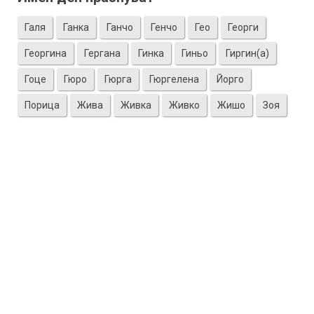
Галя
Ганка
Ганчо
Генчо
Гео
Георги
Георгина
Гергана
Гинка
Гиньо
Гиргин(а)
Гоце
Гюро
Гюрга
Гюргелена
Йорго
Порица
Жива
Живка
Живко
Жишо
Зоя