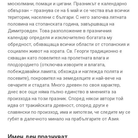
мюсюлмани, помаци и цигани. Празникът е календарно
обвързан – празнува се на 6 май и се чества във всички
територии, населени с българи. С него започва лятната
половина на стопанската година, завършваща на
Димитровден. Това разположение в празничния
календар определя и изключително богатата му
обредност, обхващаща всички области от стопанския и
социален живот на хората. Св. Георги традиционно е
схващан като повелител на пролетната влага и
плодородието (отключва изворите и влагата,
побеждавайки ламята; обхожда и наглежда полята и
посевите), покровител на земеделците и най-вече на
овчарите и стадата. Много древен по своя характер,
днес все още няма пълно единство в мненията за
произхода на този празник. Според някои автори той
идва от тракийската древност, според други е
славянски по произход, има и хипотези, че следите му се
губят в далечното минало на прабългарите от Азия.
Имен ден празнуват