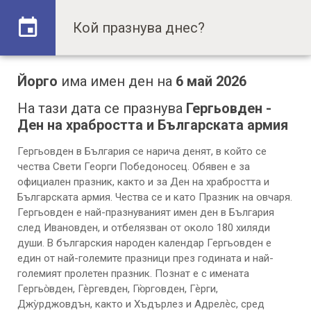
Йорго
има имен ден на
6 май 2026
На тази дата се празнува
Гергьовден -
Ден на храбростта и Българската армия
Гергьовден в България се нарича денят, в който се
чества Свети Георги Победоносец. Обявен е за
официален празник, както и за Ден на храбростта и
Българската армия. Чества се и като Празник на овчаря.
Гергьовден е най-празнуваният имен ден в България
след Ивановден, и отбелязван от около 180 хиляди
души. В българския народен календар Гергьовден е
един от най-големите празници през годината и най-
големият пролетен празник. Познат е с имената
Гергьо̀вден, Гѐргевден, Гю̀рговден, Гѐрги,
Джу̀рджовдън, както и Хъдърлез и Адрелѐс, сред