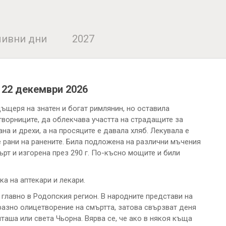
ивни дни
2027
а
22 декември 2026
 дъщеря на знатен и богат римлянин, но оставила
атворниците, да облекчава участта на страдащите за
на и дрехи, а на просяците е давала хляб. Лекувала е
 рани на ранените. Била подложена на различни мъчения
ърт и изгорена през 290 г. По-късно мощите и били
а на аптекари и лекари.
 главно в Родопския регион. В народните представи на
разно олицетворение на смъртта, затова свързват деня
таша или света Чьорна. Вярва се, че ако в някоя къща