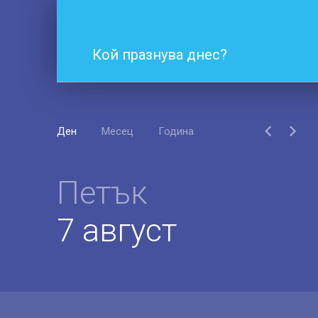
Кой празнува днес?
Ден
Месец
Година
Петък
7 август