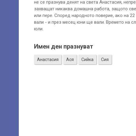
не се празнува денят на света Анастасия, непр
захващат никаква домашна работа, защото свет
или пере. Според народното поверие, ако на 22
вали - и през месец юни ще вали. Времето на 
юли.
Имен ден празнуват
Анастасия
Ася
Сийка
Сия