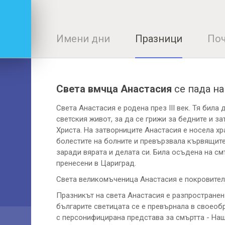
Имени дни
Празници
Поч
Света вмчца Анастасия
се пада н
Света Анастасия е родена през III век. Тя била
светския живот, за да се грижи за бедните и з
Христа. На затворниците Анастасия е носела хра
болестите на болните и превързвала кървящите
заради вярата и делата си. Била осъдена на см
пренесени в Цариград.
Света великомъченица Анастасия е покровителк
Празникът на света Анастасия е разпространен
българите светицата се е превърнала в своеоб
с персонифицирана представа за смъртта - Наш