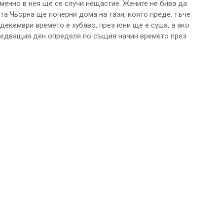
еменно в нея ще се случи нещастие. Жените не бива да
а Чьорна ще почерни дома на тази, която преде, тъче
 декември времето е хубаво, през юни ще е суша, а ако
следващия ден определя по същия начин времето през