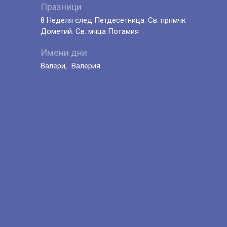
Празници
8 Неделя след Петдесетница. Св. прпмчк
Дометий. Св. мчца Потамия
Имени дни
Валери
Валерия