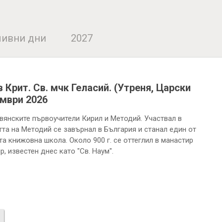
ивни дни
2027
 Крит. Св. мчк Геласий. (Утреня, Царски
мври 2026
авянските първоучители Кирил и Методий. Участвал в
тта на Методий се завърнал в България и станал един от
а книжовна школа. Около 900 г. се оттеглил в манастир
р, известен днес като "Св. Наум".