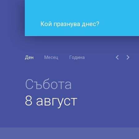
Кой празнува днес?
Ден
Месец
Година
Събота
8 август