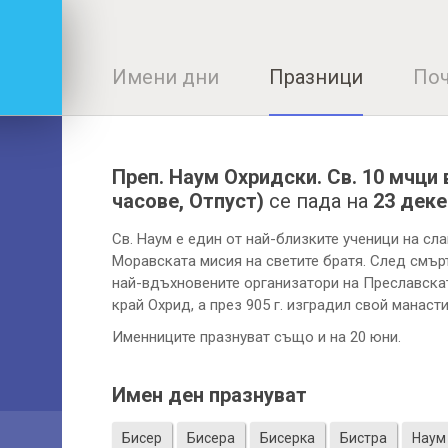
Имени дни
Празници
Поч
Преп. Наум Охридски. Св. 10 мчци в
часове, Отпуст)
се пада на
23 деке
Св. Наум е един от най-близките ученици на сл
Моравската мисия на светите братя. След смър
най-вдъхновените организатори на Преславскат
край Охрид, а през 905 г. изградил свой манасти
Именниците празнуват също и на 20 юни.
Имен ден празнуват
Бисер
Бисера
Бисерка
Бистра
Наум