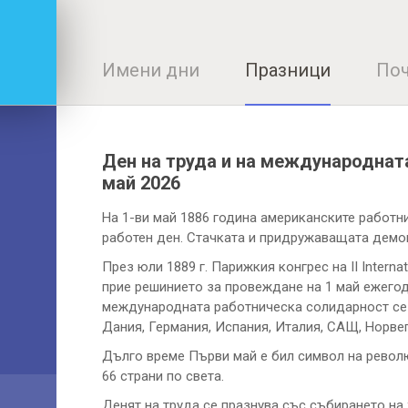
Имени дни
Празници
Поч
Ден на труда и на международнат
май 2026
На 1-ви май 1886 година американските работн
работен ден. Стачката и придружаващата демо
През юли 1889 г. Парижкия конгрес на II Interna
прие решинието за провеждане на 1 май ежегод
международната работническа солидарност се е 
Дания, Германия, Испания, Италия, САЩ, Норвег
Дълго време Първи май е бил символ на револю
66 страни по света.
Денят на труда се празнува със събирането на 