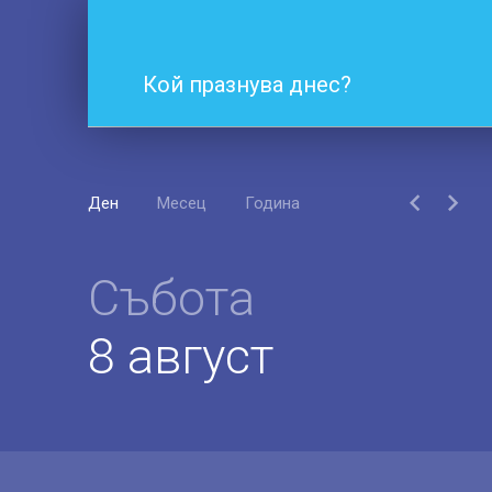
Кой празнува днес?
Ден
Месец
Година
Събота
8 август