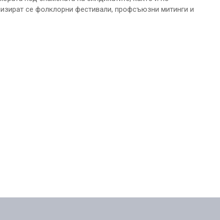
низират се фолклорни фестивали, профсъюзни митинги и