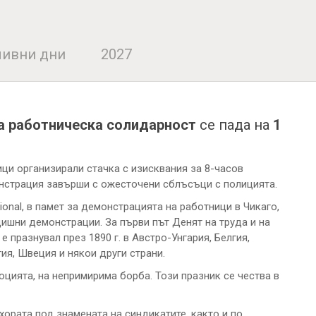
ивни дни
2027
а работническа солидарност
се пада на
1
ици организирали стачка с изисквания за 8-часов
нстрация завърши с ожесточени сблъсъци с полицията.
tional, в памет за демонстрацията на работници в Чикаго,
ишни демонстрации. За първи път Денят на труда и на
празнувал през 1890 г. в Австро-Унгария, Белгия,
ия, Швеция и някои други страни.
цията, на непримирима борба. Този празник се чества в
хората под знамената на синдикатите, както и по