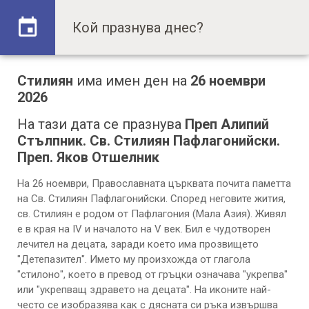
Стилиян
има имен ден на
26 ноември
2026
На тази дата се празнува
Преп Алипий
Стълпник. Св. Стилиян Пафлагонийски.
Преп. Яков Отшелник
На 26 ноември, Православната църквата почита паметта
на Св. Стилиян Пафлагонийски. Според неговите жития,
св. Стилиян е родом от Пафлагония (Мала Азия). Живял
е в края на IV и началото на V век. Бил е чудотворен
лечител на децата, заради което има прозвището
"Детепазител". Името му произхожда от глагола
"стилоно", което в превод от гръцки означава "укрепва"
или "укрепващ здравето на децата". На иконите най-
често се изобразява как с дясната си ръка извършва