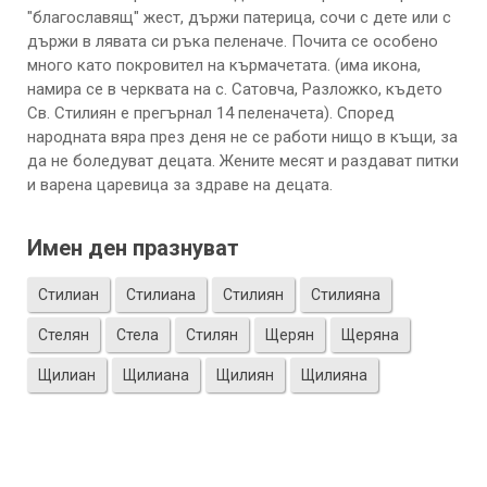
"благославящ" жест, държи патерица, сочи с дете или с
държи в лявата си ръка пеленаче. Почита се особено
много като покровител на кърмачетата. (има икона,
намира се в черквата на с. Сатовча, Разложко, където
Св. Стилиян е прегърнал 14 пеленачета). Според
народната вяра през деня не се работи нищо в къщи, за
да не боледуват децата. Жените месят и раздават питки
и варена царевица за здраве на децата.
Имен ден празнуват
Стилиан
Стилиана
Стилиян
Стилияна
Стелян
Стела
Стилян
Щерян
Щеряна
Щилиан
Щилиана
Щилиян
Щилияна