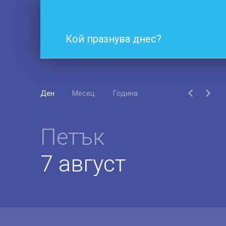
Кой празнува днес?
Ден
Месец
Година
Петък
7 август