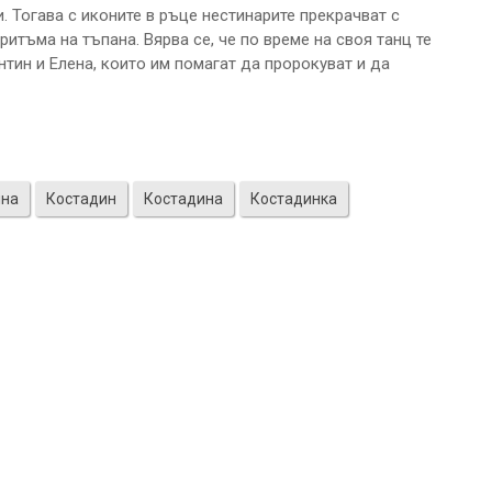
. Тогава с иконите в ръце нестинарите прекрачват с
итъма на тъпана. Вярва се, че по време на своя танц те
нтин и Елена, които им помагат да пророкуват и да
ина
Костадин
Костадина
Костадинка