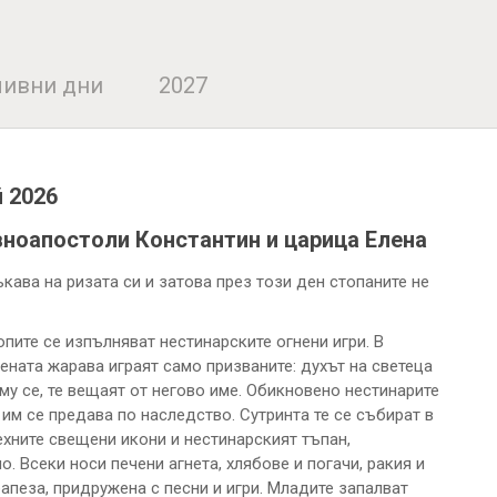
ивни дни
2027
й 2026
вноапостоли Константин и царица Елена
кава на ризата си и затова през този ден стопаните не
пите се изпълняват нестинарските огнени игри. В
ената жарава играят само призваните: духът на светеца
 му се, те вещаят от негово име. Обикновено нестинарите
им се предава по наследство. Сутринта те се събират в
ехните свещени икони и нестинарският тъпан,
 Всеки носи печени агнета, хлябове и погачи, ракия и
рапеза, придружена с песни и игри. Младите запалват