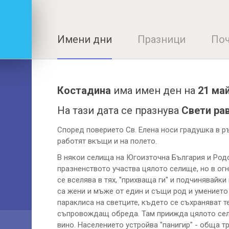
Имени дни
Празници
Поч
Костадина
има имен ден на
21 ма
На тази дата се празнува
Свети ра
Според поверието Св. Елена носи градушка в ръ
работят вкъщи и на полето.
В някои селища на Югоизточна България и Родо
празненството участва цялото селище, но в огн
се вселява в тях, "прихваща ги" и подчинявайки
са жени и мъже от един и същи род и умението 
параклиса на светците, където се съхраняват т
съпровождащ обреда. Там приижда цялото село.
вино. Населението устройва "панигир" - обща т