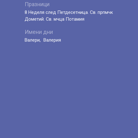
Празници
8 Неделя след Петдесетница. Св. прпмчк
Дометий. Св. мчца Потамия
Имени дни
Валери
Валерия