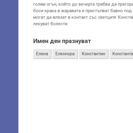
голям огън, който до вечерта трябва да прегори
боси крака в жаравата и пристъпват бавно под р
могат да влязат в контакт със светците Конста
лекуват болести.
Имен ден празнуват
Елена
Елеонора
Константин
Констант