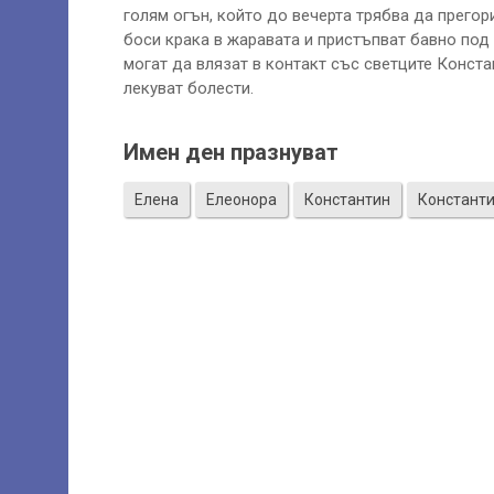
голям огън, който до вечерта трябва да прегори
боси крака в жаравата и пристъпват бавно под р
могат да влязат в контакт със светците Конста
лекуват болести.
Имен ден празнуват
Елена
Елеонора
Константин
Констант