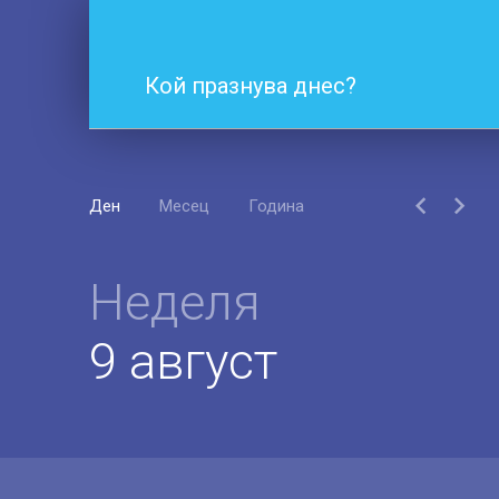
Кой празнува днес?
Ден
Месец
Година
Неделя
9 август