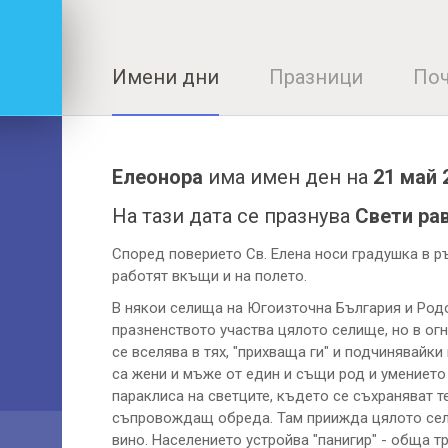
Имени дни
Празници
Поч
Елеонора
има имен ден на
21 май 
На тази дата се празнува
Свети ра
Според поверието Св. Елена носи градушка в ръ
работят вкъщи и на полето.
В някои селища на Югоизточна България и Родо
празненството участва цялото селище, но в огн
се вселява в тях, "прихваща ги" и подчинявайки
са жени и мъже от един и същи род и умението 
параклиса на светците, където се съхраняват т
съпровождащ обреда. Там приижда цялото село.
вино. Населението устройва "панигир" - обща т