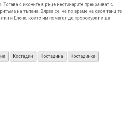
. Тогава с иконите в ръце нестинарите прекрачват с
итъма на тъпана. Вярва се, че по време на своя танц те
нтин и Елена, които им помагат да пророкуват и да
ина
Костадин
Костадина
Костадинка