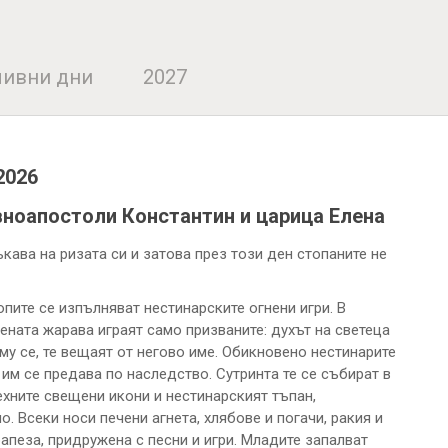
ивни дни
2027
2026
вноапостоли Константин и царица Елена
кава на ризата си и затова през този ден стопаните не
пите се изпълняват нестинарските огнени игри. В
ената жарава играят само призваните: духът на светеца
 му се, те вещаят от негово име. Обикновено нестинарите
им се предава по наследство. Сутринта те се събират в
ехните свещени икони и нестинарският тъпан,
 Всеки носи печени агнета, хлябове и погачи, ракия и
рапеза, придружена с песни и игри. Младите запалват