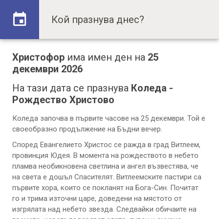
Христофор
има имен ден на
25
декември 2026
На тази дата се празнува
Коледа -
Рождество Христово
Коледа започва в първите часове на 25 декември. Той е
своеобразно продължение на Бъдни вечер.
Според Евангелието Христос се ражда в град Витлеем,
провинция Юдея. В момента на рождеството в небето
пламва необикновена светлина и ангел възвестява, че
на света е дошъл Спасителят. Витлеемските пастири са
първите хора, които се покланят на Бога-Син. Почитат
го и трима източни царе, доведени на мястото от
изгрялата над небето звезда. Следвайки обичаите на