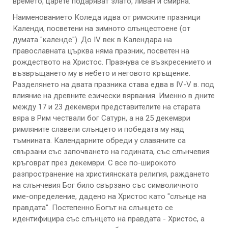
времето, царете подаряват злато, ливан и смирна.
Наименованието Коледа идва от римските празници
Календи, посветени на зимното слънцестоене (от
думата "календе"). До IV век в Календара на
православната църква няма празник, посветен на
рождеството на Христос. Празнува се възкресението и
възвръщането му в небето и неговото кръщение.
Разделянето на двата празника става едва в IV-V в. под
влияние на древните езически вярвания. Именно в дните
между 17 и 23 декември представителите на старата
вяра в Рим чествали бог Сатурн, а на 25 декември
римляните славели слънцето и победата му над
тъмнината. Календарните обреди у славяните са
свързани със започването на годината, със слънчевия
кръговрат през декември. С все по-широкото
разпространение на християнската религия, раждането
на слънчевия Бог било свързано със символичното
име-определение, дадено на Христос като "слънце на
правдата". Постепенно Богът на слънцето се
идентифицира със слънцето на правдата - Христос, а