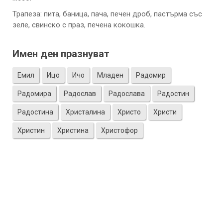
Трапеза: пита, баница, пача, печен дроб, пастърма със
зеле, свинско с праз, печена кокошка.
Имен ден празнуват
Емил
Ицо
Ичо
Младен
Радомир
Радомира
Радослав
Радослава
Радостин
Радостина
Христалина
Христо
Христи
Христин
Христина
Христофор