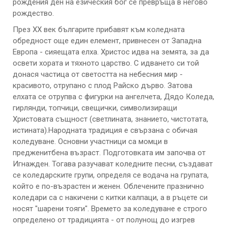
рождения ден на езическия бог се превръща в негово
рождество.
През ХХ век българите прибавят към коледната
обредност още един елемент, привнесен от Западна
Европа - сияещата елха. Христос идва на земята, за да
освети хората и тяхното царство. С идването си той
донася частица от светостта на небесния мир -
красивото, отрупано с плод Райско дърво. Затова
елхата се отрупва с фигурки на ангелчета, Дядо Коледа,
гирлянди, топчици, свещички, символизиращи
Христовата същност (светлината, знанието, чистотата,
истината).Народната традиция е свързана с обичая
коледуване. Основни участници са момци в
предженитбена възраст. Подготовката им започва от
Игнажден. Тогава разучават коледните песни, създават
се коледарските групи, определя се водача на групата,
който е по-възрастен и женен. Облечените празнично
коледари са с накичени с китки калпаци, а в ръцете си
носят "шарени тояги". Времето за коледуване е строго
определено от традицията - от полунощ до изгрев