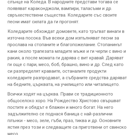
слънце на Коледа. В народните представи тогава се
появяват караконджоли, вампири, таласъми и др.
свръхестествени същества. Коледарите със своите
песни имат силата да ги прогонят.
Коледарите обхождат домовете, като тръгват винаги в
източна посока. Във всеки дом изпълняват песни за
прослава на стопаните и благопожелание. Стопанинът
кани около трапезата младите мъже и ги черпи с вино и
ракия, а после момата ги дарява с вит кравай. Даряват
ги още с пари, месо, боб, брашно, вино и др. След като
си разпределят краваите, останалите продукти
коледарите разпродават, а събраните средства даряват
на бедните, църквата, на училището или читалището.
Всички ходят на църква. Прави се традиционното
общоселско хоро. На Рождество Христово свършват
постите и обядът е блажен и много богат. На него
задължително се поднася баница с най-различни
плънки - месо, зеле, гъби, праз, тиква и др. Основните
ястия през този и следващите са приготвени от свинско
месо.