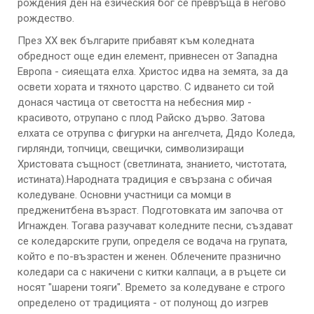
рождения ден на езическия бог се превръща в негово
рождество.
През ХХ век българите прибавят към коледната
обредност още един елемент, привнесен от Западна
Европа - сияещата елха. Христос идва на земята, за да
освети хората и тяхното царство. С идването си той
донася частица от светостта на небесния мир -
красивото, отрупано с плод Райско дърво. Затова
елхата се отрупва с фигурки на ангелчета, Дядо Коледа,
гирлянди, топчици, свещички, символизиращи
Христовата същност (светлината, знанието, чистотата,
истината).Народната традиция е свързана с обичая
коледуване. Основни участници са момци в
предженитбена възраст. Подготовката им започва от
Игнажден. Тогава разучават коледните песни, създават
се коледарските групи, определя се водача на групата,
който е по-възрастен и женен. Облечените празнично
коледари са с накичени с китки калпаци, а в ръцете си
носят "шарени тояги". Времето за коледуване е строго
определено от традицията - от полунощ до изгрев