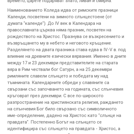
времето, царете подаряват злато, ливан и смирна.
Наименованието Коледа идва от римските празници
Календи, посветени на зимното слънцестоене (от
думата "календе"). До IV век в Календара на
православната църква няма празник, посветен на
рождеството на Христос. Празнува се възкресението и
възвръщането му в небето и неговото кръщение.
Разделянето на двата празника става едва в IV-V в. под
влияние на древните езически вярвания. Именно в дните
между 17 и 23 декември представителите на старата
вяра в Рим чествали бог Сатурн, а на 25 декември
римляните славели слънцето и победата му над
тъмнината. Календарните обреди у славяните са
свързани със започването на годината, със слънчевия
кръговрат през декември. С все по-широкото
разпространение на християнската религия, раждането
на слънчевия Бог било свързано със символичното
име-определение, дадено на Христос като "слънце на
правдата". Постепенно Богът на слънцето се
идентифицира със слънцето на правдата - Христос, а