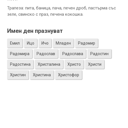
Трапеза: пита, баница, пача, печен дроб, пастърма със
зеле, свинско с праз, печена кокошка.
Имен ден празнуват
Емил
Ицо
Ичо
Младен
Радомир
Радомира
Радослав
Радослава
Радостин
Радостина
Христалина
Христо
Христи
Христин
Христина
Христофор