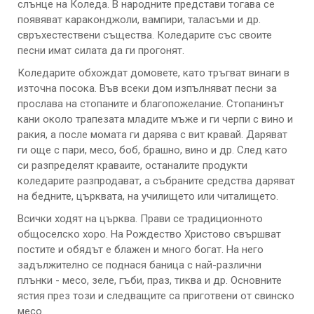
слънце на Коледа. В народните представи тогава се
появяват караконджоли, вампири, таласъми и др.
свръхестествени същества. Коледарите със своите
песни имат силата да ги прогонят.
Коледарите обхождат домовете, като тръгват винаги в
източна посока. Във всеки дом изпълняват песни за
прослава на стопаните и благопожелание. Стопанинът
кани около трапезата младите мъже и ги черпи с вино и
ракия, а после момата ги дарява с вит кравай. Даряват
ги още с пари, месо, боб, брашно, вино и др. След като
си разпределят краваите, останалите продукти
коледарите разпродават, а събраните средства даряват
на бедните, църквата, на училището или читалището.
Всички ходят на църква. Прави се традиционното
общоселско хоро. На Рождество Христово свършват
постите и обядът е блажен и много богат. На него
задължително се поднася баница с най-различни
плънки - месо, зеле, гъби, праз, тиква и др. Основните
ястия през този и следващите са приготвени от свинско
месо.