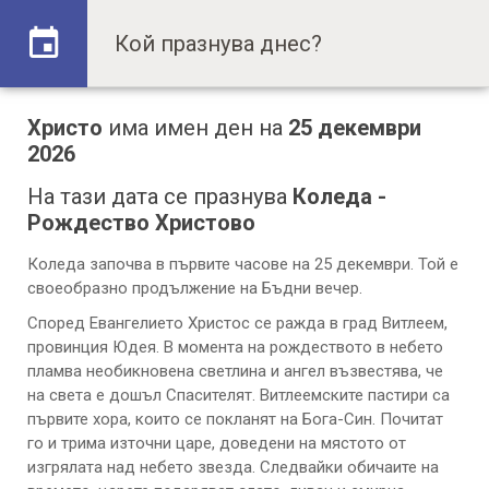
Христо
има имен ден на
25 декември
2026
На тази дата се празнува
Коледа -
Рождество Христово
Коледа започва в първите часове на 25 декември. Той е
своеобразно продължение на Бъдни вечер.
Според Евангелието Христос се ражда в град Витлеем,
провинция Юдея. В момента на рождеството в небето
пламва необикновена светлина и ангел възвестява, че
на света е дошъл Спасителят. Витлеемските пастири са
първите хора, които се покланят на Бога-Син. Почитат
го и трима източни царе, доведени на мястото от
изгрялата над небето звезда. Следвайки обичаите на