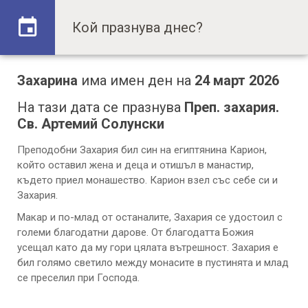
Захарина
има имен ден на
24 март 2026
На тази дата се празнува
Преп. захария.
Св. Артемий Солунски
Преподобни Захария бил син на египтянина Карион,
който оставил жена и деца и отишъл в манастир,
където приел монашество. Карион взел със себе си и
Захария.
Макар и по-млад от останалите, Захария се удостоил с
големи благодатни дарове. От благодатта Божия
усещал като да му гори цялата вътрешност. Захария е
бил голямо светило между монасите в пустинята и млад
се преселил при Господа.