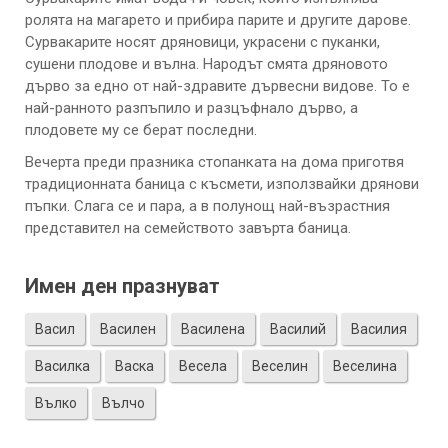
ролята на магарето и прибира парите и другите дарове.
Сурвакарите носят дряновици, украсени с пуканки,
сушени плодове и вълна. Народът смята дряновото
дърво за едно от най-здравите дървесни видове. То е
най-ранното разпъпило и разцъфнало дърво, а
плодовете му се берат последни.
Вечерта преди празника стопанката на дома приготвя
традиционната баница с късмети, използвайки дрянови
пъпки. Слага се и пара, а в полунощ най-възрастния
представител на семейството завърта баница.
Имен ден празнуват
Васил
Василен
Василена
Василий
Василия
Василка
Васка
Весела
Веселин
Веселина
Вълко
Вълчо