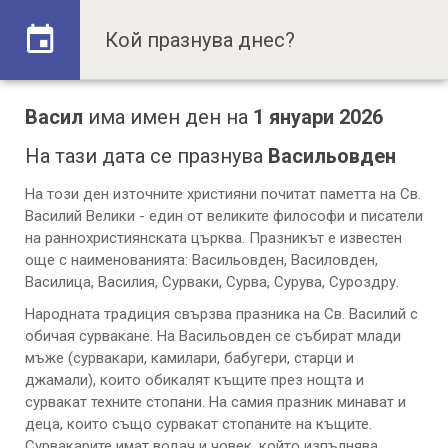
Васил
има имен ден на
1 януари 2026
На тази дата се празнува
Васильовден
На този ден източните християни почитат паметта на Св.
Василий Велики - един от великите философи и писатели
на раннохристиянската църква. Празникът е известен
още с наименованията: Васильовден, Василовден,
Василица, Василия, Сурваки, Сурва, Сурува, Суроздру.
Народната традиция свързва празника на Св. Василий с
обичая сурвакане. На Васильовден се събират млади
мъже (сурвакари, камилари, бабугери, старци и
джамали), които обикалят къщите през нощта и
сурвакат техните стопани. На самия празник минават и
деца, които също сурвакат стопаните на къщите.
Сурвакарите имат водач и човек, който изпълнява