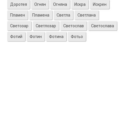
Доротея
Огнян
Огняна
Искра
Искрен
Пламен
Пламена
Светла
Светлана
Светозар
Светлозар
Светослав
Светослава
Фотий
Фотин
Фотина
Фотьо