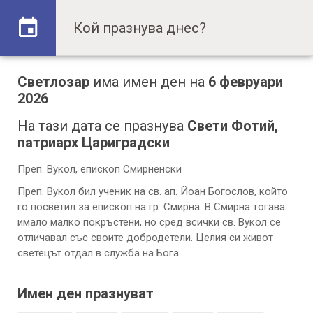
Светлозар
има имен ден на
6 февруари
2026
На тази дата се празнува
Свети Фотий,
патриарх Цариградски
Преп. Вукол, епископ Смирненски
Преп. Вукол бил ученик на св. ап. Йоан Богослов, който
го посветил за епископ на гр. Смирна. В Смирна тогава
имало малко покръстени, но сред всички св. Вукол се
отличавал със своите добродетели. Целия си живот
светецът отдал в служба на Бога.
Имен ден празнуват