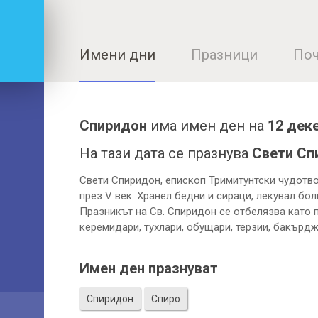
Имени дни
Празници
Поч
Спиридон
има имен ден на
12 дек
На тази дата се празнува
Свети Сп
Свети Спиридон, епископ Тримитунтски чудотво
през V век. Хранел бедни и сираци, лекувал болн
Празникът на Св. Спиридон се отбелязва като 
керемидари, тухлари, обущари, терзии, бакърдж
Имен ден празнуват
Спиридон
Спиро