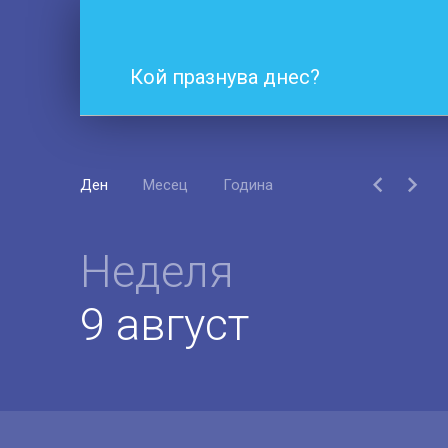
Кой празнува днес?
Ден
Месец
Година
Неделя
9 август