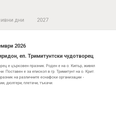
ивни дни
2027
ември 2026
иридон, еп. Тримитунтски чудотворец
рец е църковен празник. Роден е на о. Кипър, живял
и. Поставен е за епископ в гр. Тримитунт на о. Крит.
празник на различните еснафски организации -
ии, дюлгери, плетачи, тъкачи.