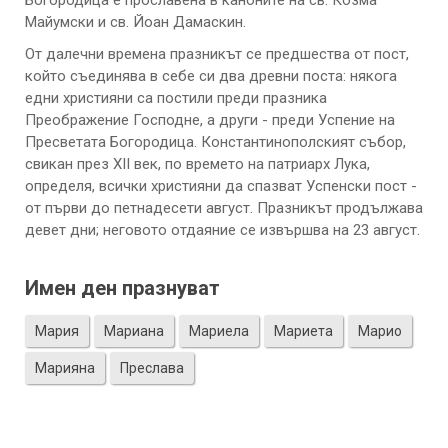
Богородица е прославена в каноните на св. Козма
Майумски и св. Йоан Дамаскин.
От далечни времена празникът се предшества от пост,
който съединява в себе си два древни поста: някога
едни християни са постили преди празника
Преображение Господне, а други - преди Успение на
Пресветата Богородица. Константинополският събор,
свикан през XII век, по времето на патриарх Лука,
определя, всички християни да спазват Успенски пост -
от първи до петнадесети август. Празникът продължава
девет дни; неговото отдаяние се извършва на 23 август.
Имен ден празнуват
Мария
Мариана
Мариела
Мариета
Марио
Марияна
Преслава