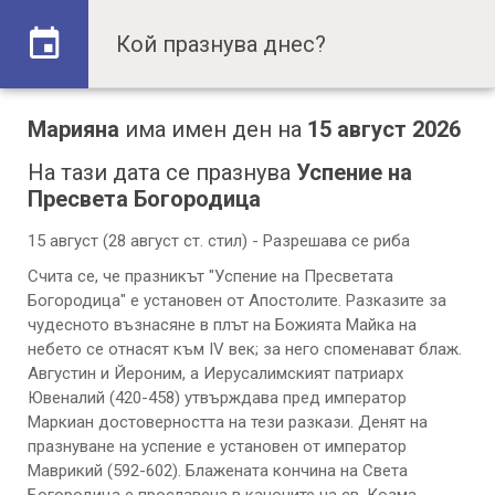
Марияна
има имен ден на
15 август 2026
На тази дата се празнува
Успение на
Пресвета Богородица
15 август (28 август ст. стил) - Разрешава се риба
Счита се, че празникът "Успение на Пресветата
Богородица" е установен от Апостолите. Разказите за
чудесното възнасяне в плът на Божията Майка на
небето се отнасят към IV век; за него споменават блаж.
Августин и Йероним, а Иерусалимският патриарх
Ювеналий (420-458) утвърждава пред император
Маркиан достоверността на тези разкази. Денят на
празнуване на успение е установен от император
Маврикий (592-602). Блажената кончина на Света