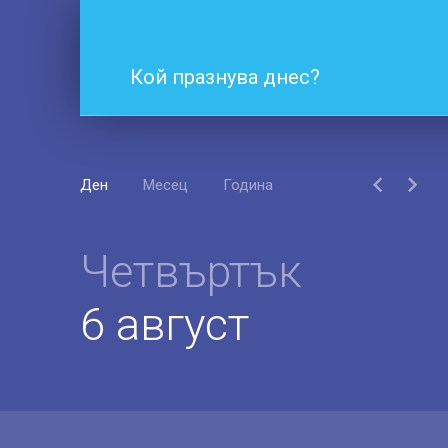
Кой празнува днес?
Ден
Месец
Година
Четвъртък
6 август