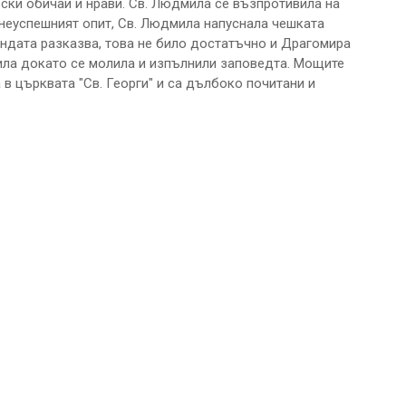
ски обичаи и нрави. Св. Людмила се възпротивила на
 неуспешният опит, Св. Людмила напуснала чешката
ендата разказва, това не било достатъчно и Драгомира
ила докато се молила и изпълнили заповедта. Мощите
в църквата "Св. Георги" и са дълбоко почитани и