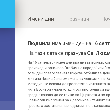
Имени дни
Празници
Поч
Людмила
има имен ден на
16 сеп
На тази дата се празнува
Св. Людм
На 16 септември имен ден празнуват всички, к
произход и означава "любим на народа" или "ко
този ден православната църква отбелязва ден
княгиня Чешка била омъжена за чешкия княз Б
Методий. Те искали да просветят в истинната в
княз Боривой умира млад и оставил жена си вдо
продължавала да се грижи за Църквата и по вр
Вратислав бил женен за Драгомира - техният с
престола застанала наследникът, но възползва