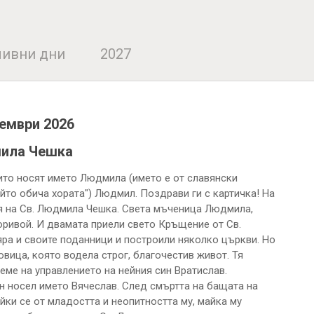
ивни дни
2027
тември 2026
ила Чешка
оито носят името Людмила (името е от славянски
йто обича хората") Людмил. Поздрави ги с картичка! На
я на Св. Людмила Чешка. Света мъченица Людмила,
оривой. И двамата приели свето Кръщение от Св.
яра и своите поданници и построили няколко църкви. Но
вица, която водела строг, благочестив живот. Тя
еме на управлението на нейния син Вратислав.
ин носел името Вячеслав. След смъртта на бащата на
йки се от младостта и неопитността му, майка му