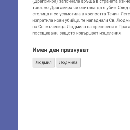
(Драгомира) започнала връща в страната езиче
това, но Драгомира се опитала да я убие. След
столица и се усамотила в крепостта Течин. Лег
изпратила нови убийци, те нападнали Св. Людм
на Св. мъченица Людмила са пренесени в Прага 
посещавани, защото извършват изцеления.
Имен ден празнуват
Людмил
Людмила