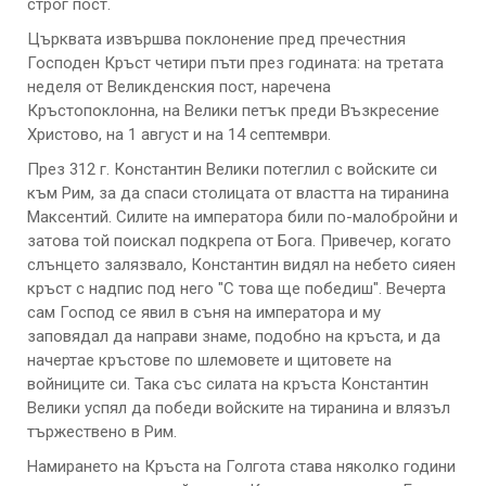
строг пост.
Църквата извършва поклонение пред пречестния
Господен Кръст четири пъти през годината: на третата
неделя от Великденския пост, наречена
Кръстопоклонна, на Велики петък преди Възкресение
Христово, на 1 август и на 14 септември.
През 312 г. Константин Велики потеглил с войските си
към Рим, за да спаси столицата от властта на тиранина
Максентий. Силите на императора били по-малобройни и
затова той поискал подкрепа от Бога. Привечер, когато
слънцето залязвало, Константин видял на небето сияен
кръст с надпис под него "С това ще победиш". Вечерта
сам Господ се явил в съня на императора и му
заповядал да направи знаме, подобно на кръста, и да
начертае кръстове по шлемовете и щитовете на
войниците си. Така със силата на кръста Константин
Велики успял да победи войските на тиранина и влязъл
тържествено в Рим.
Намирането на Кръста на Голгота става няколко години