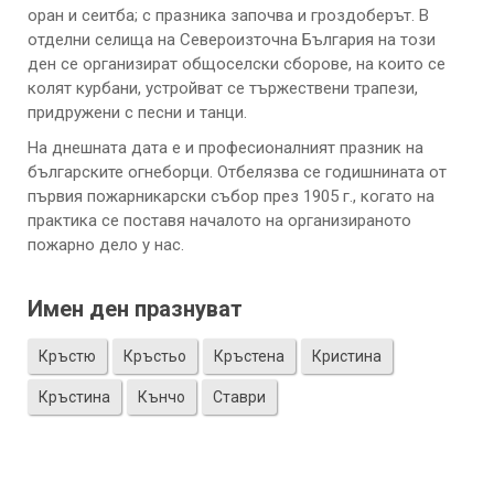
оран и сеитба; с празника започва и гроздоберът. В
отделни селища на Североизточна България на този
ден се организират общоселски сборове, на които се
колят курбани, устройват се тържествени трапези,
придружени с песни и танци.
На днешната дата е и професионалният празник на
българските огнеборци. Отбелязва се годишнината от
първия пожарникарски събор през 1905 г., когато на
практика се поставя началото на организираното
пожарно дело у нас.
Имен ден празнуват
Кръстю
Кръстьо
Кръстенa
Кристина
Кръстина
Кънчо
Ставри