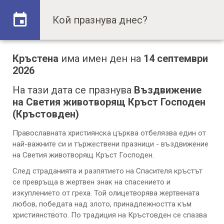
Кръстенa
има имен ден на
14 септември
2026
На тази дата се празнува
Въздвижение
на Светия животворящ Кръст Господен
(Кръстовден)
Православната християнска църква отбелязва един от
най-важните си и тържествени празници - въздвижение
на Светия животворящ Кръст Господен.
След страданията и разпятието на Спасителя кръстът
се превръща в жертвен знак на спасението и
изкуплението от греха. Той олицетворява жертвената
любов, победата над злото, принадлежността към
християнството. По традиция на Кръстовден се спазва