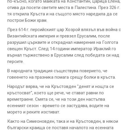
по-късно, когато майката на Константин, царица Елена,
отива да посети светите места в Палестина. През 326 г.
тя открила Кръста и на същото място наредила да се
построи Божи храм.
През 614 г. персийският цар Хозрой влязъл във война с
Византийската империя и превзел Ерусалим, после
разрушил църквите и откраднал намерения на Голгота
свещен Кръст. След 14 години император Ираклий го
върнал тържествено в Ерусалим след победата си над
персите.
В народната традиция съществува поверието, че
говеенето на празника помага срещу болки в кръста.
Народът вярва, че на Кръстовден "денят и нощта се
кръстосват", което ще рече, че стават равни по
времетраене. Смята се, че на този ден настъпва
есенният сезон - времето се застудява, водите на
морето и реките изстиват.
Както на Симеоновден, така и на Кръстовден, в някои
български краища се поставя началото на есенната