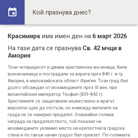
Красимира
има имен ден на
6 март 2026
На тази дата се празнува
Св. 42 мчци в
Амория
Тези четиридесет и двама християнски мъченици, били
военачалници и пострадали за вярата през 840 г. в гр.
Амория, в малоазийската област Фригия. Този град бил
дълго обсаждан от мохамеданите през ІХ век, при
византийския император Теофил (829-842 г).
Християните се защитавали мъжествено и врагът
вероятно щял да отстъпи, но измежду жителите на
града не се намерил предател. Очаквайки голяма
награда за предателството, той показал на
мохамеданите уязвимо място на крепостната градска
стена и по такъв начин градът бил превзет. По-голямата