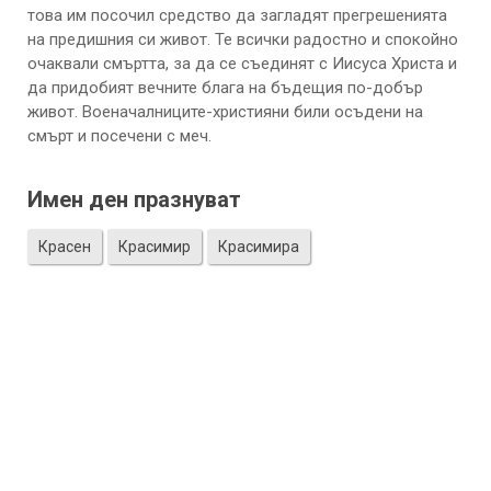
това им посочил средство да загладят прегрешенията
на предишния си живот. Те всички радостно и спокойно
очаквали смъртта, за да се съединят с Иисуса Христа и
да придобият вечните блага на бъдещия по-добър
живот. Военачалниците-християни били осъдени на
смърт и посечени с меч.
Имен ден празнуват
Красен
Красимир
Красимира