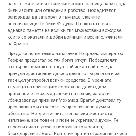
част от жителите и войниците, които защищавали града,
били избити или отведени в робство. Победителят
заповядал да затворят в тъмница главните
военачалници. Те били 42 души. Църквата почита
еднакво паметта на всички тия мъжествени вождове,
които се оказали и добри войници, и верни служители
на Христа.
Предстояло им тежко изпитание. Напразно император
Теофил предлагал за тях богат откуп. Победителят
отхвърлил всякакъв откуп: той искал най-вече да
принуди християните да се отрекат от вярата си и за
тази цел употребил всички средства. В мрачната
тъмница на пленниците постоянно дохождали
пратеници от мохамеданския началник, за да ги
убеждават да признаят Мохамед. Врагът действал ту
чрез заплаха и строгост, ту чрез ласкави думи и
обещания. Но християните, понасяйки жестокото
изпитание, все повече и повече укрепвали духом. Те
търсели сила и утеха в постоянната молитва,
благодарели на Бога, Който им пратил страдания и чрез