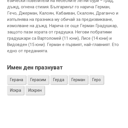
езически повелители на небесните летни бури – град,
дъжд, огнена стихия. Българинът го нарича Герман,
Гечо, Джерман, Калоян, Кабаиван, Скалоян, Драганчо и
изпълнява на празника му обичай за предизвикване,
измолване на дъжд. Нарича се още Герман Градушкар,
защото пази хората от градушка. Негови побратими
градушкари са Вартоломей (11 юни), Лисе (14 юни) и
Видовден (15 юни). Герман е първият, най-главният. Ето
едно от преданията.
Имен ден празнуват
Герана
Герасим
Герда
Герман
Геро
Искра
Искрен