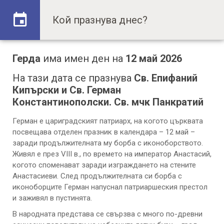
Герда
има имен ден на
12 май 2026
На тази дата се празнува
Св. Епифаний
Кипърски и Св. Герман
Константинополски. Св. мчк Панкратий
Герман е цариградският патриарх, на когото църквата
посвещава отделен празник в календара – 12 май –
заради продължителната му борба с иконоборството.
Живял е през VIII в., по времето на император Анастасий,
когото споменават заради изграждането на стените
Анастасиеви. След продължителната си борба с
иконоборците Герман напуснал патриаршеския престол
и заживял в пустинята.
В народната представа се свързва с много по-древни