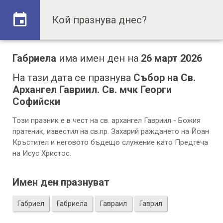
Габриела
има имен ден на
26 март 2026
На тази дата се празнува
Събор на Св.
Архангел Гавриил. Св. мчк Георги
Софийски
Този празник е в чест на св. архангел Гавриил - Божия
пратеник, известил на св.пр. Захарий раждането на Йоан
Кръстител и неговото бъдещо служение като Предтеча
на Исус Христос.
Имен ден празнуват
Габриел
Габриела
Гаврaил
Гаврил