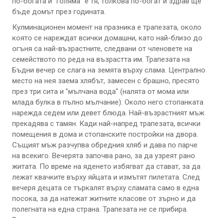
по-богата и "голяма" е тя, толкова по-богат и здрав ще
бъде домът през годината.
Кулминационен момент на празника е трапезата, около
която се нареждат всички домашни, като най-близо до
огъня са най-възрастните, следвани от членовете на
семейството по реда на възрастта им. Трапезата на
Бъдни вечер се слага на земята върху слама. Централно
место на нея заема хлябът, замесен с брашно, пресято
през три сита и "мълчана вода" (налята от мома или
млада булка в пълно мълчание). Около него стопанката
нарежда седем или девет блюда. Най-възрастният мъж
прекадява с тамян. Кади най-напред трапезата, всички
помещения в дома и стопанските постройки на двора.
Същият мъж разчупва обредния хляб и дава по парче
на всекиго. Вечерята започва рано, за да узреят рано
житата. По време на яденето избягват да стават, за да
лежат квачките върху яйцата и измътят пилетата. След
вечеря децата се търкалят върху сламата само в една
посока, за да натежат житните класове от зърно и да
полегната на една страна. Трапезата не се прибира.