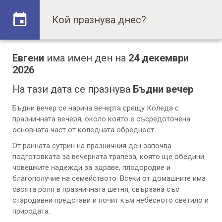
Евгени
има имен ден на
24 декември
2026
На тази дата се празнува
Бъдни вечер
Бъдни вечер се нарича вечерта срещу Коледа с
празничната вечеря, около която е съсредоточена
основната част от коледната обредност.
От ранната сутрин на празничния ден започва
подготовката за вечерната трапеза, която ще обедини
човешките надежди за здраве, плодородие и
благополучие на семейството. Всеки от домашните има
своята роля в празничната шетня, свързана със
стародавни представи и почит към небесното светило и
природата.