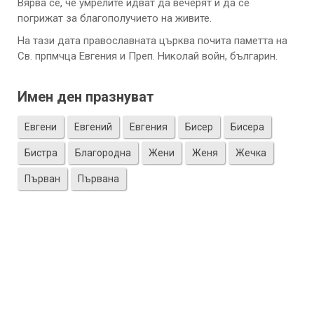
Вярва се, че умрелите идват да вечерят и да се
погрижат за благополучието на живите.
На тази дата православната църква почита паметта на
Св. прпмчца Евгения и Преп. Николай войн, българин.
Имен ден празнуват
Евгени
Евгений
Евгения
Бисер
Бисера
Бистра
Благородна
Жени
Женя
Жечка
Първан
Първана