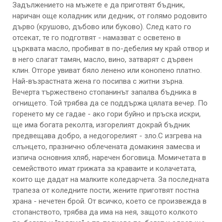
Задължението на мъжете е да приготвят бъдник,
наричан още коладник или дедник, от голямо родовито
дърво (крушово, дъбово или буково). След като го
отсекат, те го подготвят - намазват с осветено в
църквата масло, пробиват в по-дебелия му край отвор и
в него слагат тамян, масло, вино, затварят с дървен
клин. Отгоре увиват бяло ленено или конопено платно.
Най-възрастната жена го посипва с житни зърна.
Вечерта тържествено стопанинът запалва бъдника в
огнището. Той трябва да се поддържа цялата вечер. По
горенето му се гадае - ако гори буйно и пръска искри,
ще има богата реколта, изгорелият докрай бъдник
предвещава добро, а недогорелият - зло.С изгрева на
слънцето, празнично облечената домакиня замесва и
изпича основния хляб, наречен боговица. Момичетата в
семейството имат грижата за краваите и колачетата,
които ще дадат на малките коледарчета. За последната
трапеза от коледните пости, жените приготвят постна
храна - нечетен брой. От всичко, което се произвежда в
стопанството, трябва да има на нея, защото колкото