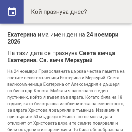
Екатерина
има имен ден на
24 ноември
2026
На тази дата се празнува
Света вмчца
Екатерина. Св. вмчк Меркурий
На 24 ноември Православната църква чества паметта на
светите великомъченици Екатерина и Меркурий. Света
великомъченица Екатерина от Александрия е дъщеря
на бивш цар Конста. Майка и я запознала с един
пустинник, който я въвел във вярата. Когато била на 18
години, като безстрашна изобличителка на езичеството,
за вярата Христова я хвърлили в тъмница. Извикали я
при първите 50 мъдреци в Египет, но не могли да я
отклонят от Христовата вяра и те самите повярвали и
били осъдени и изгорени живи. Тя била обезобразена и