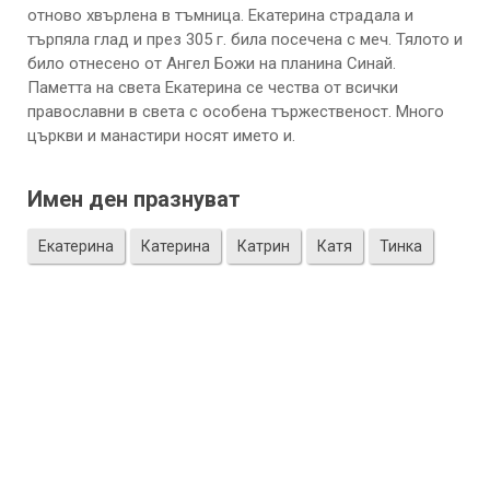
отново хвърлена в тъмница. Екатерина страдала и
търпяла глад и през 305 г. била посечена с меч. Тялото и
било отнесено от Ангел Божи на планина Синай.
Паметта на света Екатерина се чества от всички
православни в света с особена тържественост. Много
църкви и манастири носят името и.
Имен ден празнуват
Екатерина
Катерина
Катрин
Катя
Тинка