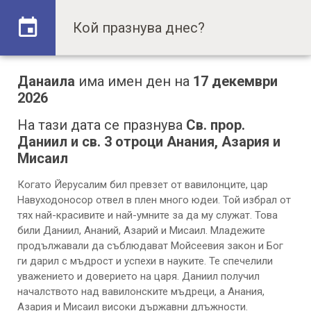
Данаила
има имен ден на
17 декември
2026
На тази дата се празнува
Св. прор.
Даниил и св. 3 отроци Анания, Азария и
Мисаил
Когато Йерусалим бил превзет от вавилонците, цар
Навуходоносор отвел в плен много юдеи. Той избрал от
тях най-красивите и най-умните за да му служат. Това
били Даниил, Ананий, Азарий и Мисаил. Младежите
продължавали да съблюдават Мойсеевия закон и Бог
ги дарил с мъдрост и успехи в науките. Те спечелили
уважението и доверието на царя. Даниил получил
началството над вавилонските мъдреци, а Анания,
Азария и Мисаил високи държавни длъжности.