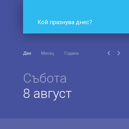
Кой празнува днес?
Ден
Месец
Година
Събота
8 август