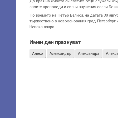
До края на живота си светите отци служели мъ
своите проповеди и силни внушения сеели Божи
По времето на Петър Велики, на датата 30 авгу
тържествено в новооснования град Петербург и
Невска лавра.
Имен ден празнуват
Алеко
Александър
Александра
Алекс