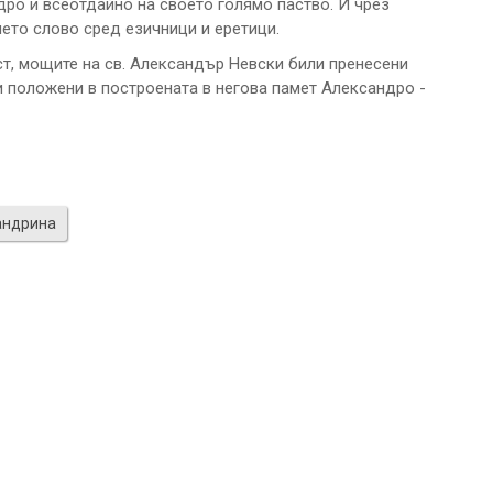
дро и всеотдайно на своето голямо паство. И чрез
ето слово сред езичници и еретици.
ст, мощите на св. Александър Невски били пренесени
 положени в построената в негова памет Александро -
андрина