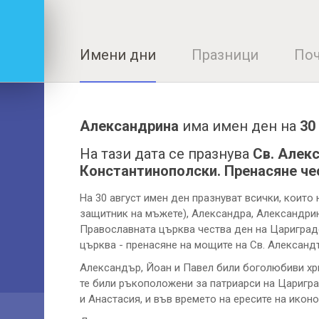
Имени дни
Празници
Поч
Александрина
има имен ден на
30
На тази дата се празнува
Св. Алекс
Константинополски. Пренасяне че
На 30 август имен ден празнуват всички, които
защитник на мъжете), Александра, Александрин
Православната църква чества ден на Цариградс
църква - пренасяне на мощите на Св. Александ
Александър, Йоан и Павел били боголюбиви хри
те били ръкоположени за патриарси на Царигра
и Анастасия, и във времето на ересите на икон