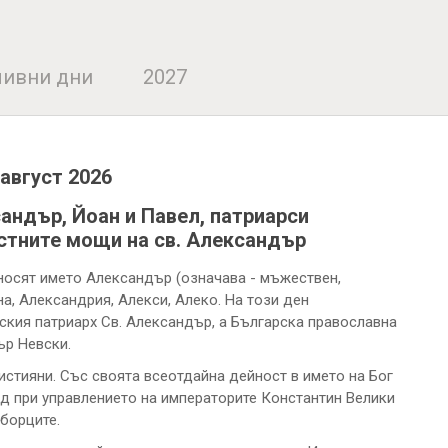
ивни дни
2027
 август 2026
андър, Йоан и Павел, патриарси
стните мощи на св. Александър
 носят името Александър (означава - мъжествен,
а, Александрия, Алекси, Алеко. На този ден
кия патриарх Св. Александър, а Българска православна
ър Невски.
стияни. Със своята всеотдайна дейност в името на Бог
д при управлението на императорите Константин Велики
оборците.