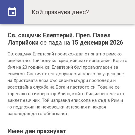
Св. свщмчк Елевтерий. Преп. Павел
Латрийски
се пада на
15 декември 2026
Св. свщмчк Елевтерий произхождал от знатно римско
семейство. Той получил християнско възпитание. Когато
бил на 20 години, св. Елевтерий бил провъзгласен за
епископ. Светият отец допринесъл много за укрепване
на Христовата вяра със своите мъдри проповеди и
всеотдайна служба на Бога и паството си. Това не се
харесало на император Ариан, който бил известен като
заклет езичник. Той изправил епископа на съд в Рим и
го подложил на нечовешки изтезания и накрая
заповядал да го обезглавят.
Имен ден празнуват