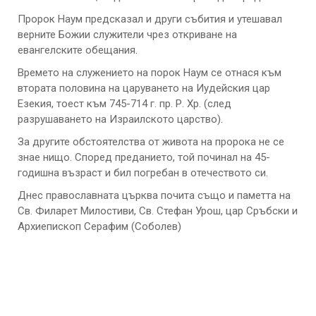
Пророк Наум предсказал и други събития и утешавал
верните Божии служители чрез откриване на
евангелските обещания.
Времето на служението на порок Наум се отнася към
втората половина на царуването на Иудейския цар
Езекия, тоест към 745-714 г. пр. Р. Хр. (след
разрушаването на Израилското царство).
За другите обстоятелства от живота на пророка не се
знае нищо. Според преданието, той починал на 45-
годишна възраст и бил погребан в отечеството си.
Днес православната църква почита също и паметта на
Св. Филарет Милостиви, Св. Стефан Урош, цар Сръбски и
Архиепископ Серафим (Соболев)