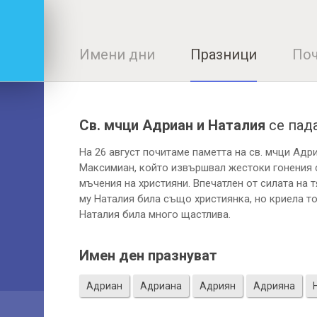
Имени дни
Празници
Поч
Св. мчци Адриан и Наталия
се пад
На 26 август почитаме паметта на св. мчци Адр
Максимиан, който извършвал жестоки гонения 
мъчения на християни. Впечатлен от силата на т
му Наталия била също християнка, но криела то
Наталия била много щастлива.
Имен ден празнуват
Адриан
Адриана
Адриян
Адрияна