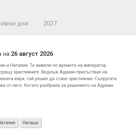
ивни дни
2027
а на
26 август 2026
иан и Наталия. Те живели по времето на император
срещу християните. Веднъж Адриан присъствал на
яхната вяра, той решил да стане християнин. Съпругата
ва от него. Когато разбрала за решението на Адриан,
Наталия
Наташа