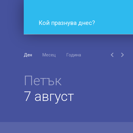
Кой празнува днес?
Ден
Месец
Година
Петък
7 август