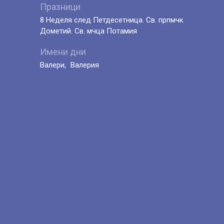
Празници
8 Неделя след Петдесетница. Св. прпмчк
Дометий. Св. мчца Потамия
Имени дни
Валери
Валерия