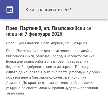
Преп. Партений, еп. Лампсакийски
се
пада на
7 февруари 2026
Преп. Лука Еладски. Преп. Априон, еп. Кипърски
Преп. Партений бил беден, неук човек, но слушайки
библейски книги, обикнал Господ и неговото учение.
Всеки ден ловял риба и след това я раздавал на
бедните. За добрините, които извършил, Бог му дал
силата да изцелява. По-късно светецът получил добро
образование и бил ръкоположен за епископ на
Лампсак. До края на дългия си живот той се грижил
усърдно за своите миряни, правил чудеса и прогонвал
злите сили.