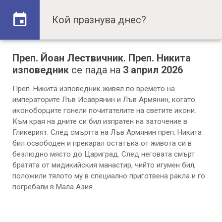
Преп. Йоан Лествичник. Преп. Никита
изповедник
се пада на
3 април 2026
Преп. Никита изповедник живял по времето на
императорите Лъв Исаврянин и Лъв Армянин, когато
иконоборците гонели почитателите на светите икони.
Към края на дните си бил изпратен на заточение в
Гликерият. След смъртта на Лъв Армянин преп. Никита
бил освободен и прекарал остатъка от живота си в
безлюдно място до Цариград. След неговата смърт
братята от мидикийския манастир, чийто игумен бил,
положили тялото му в специално приготвена ракла и го
погребали в Мала Азия.