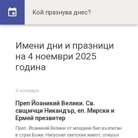
Имени дни и празници
на 4 ноември 2025
година
4 ноември
Преп Йоаникий Велики. Св.
свщмчци Никандър, еп. Мирски и
Ермей презвитер
Преп. Йоаникий Велики от младини бил възпитан
в страх Божи. Напуснал светския живот, отишъл