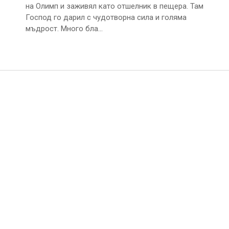
на Олимп и заживял като отшелник в пещера. Там
Господ го дарил с чудотворна сила и голяма
мъдрост. Много бла…