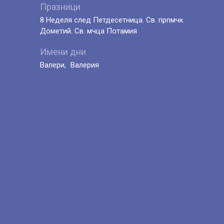
Празници
8 Неделя след Петдесетница. Св. прпмчк
Дометий. Св. мчца Потамия
Имени дни
Валери
Валерия