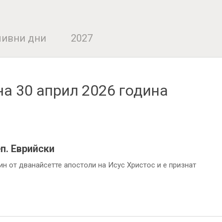
ивни дни
2027
на 30 април 2026 година
еп. Еврийски
ин от дванайсетте апостоли на Исус Христос и е признат