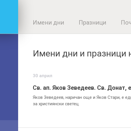
Имени дни
Празници
Поч
Имени дни и празници 
30 април
Св. ап. Яков Зеведеев. Св. Донат, 
Яков Зеведеев, наричан още и Яков Стари, e ед
за християнски светец.