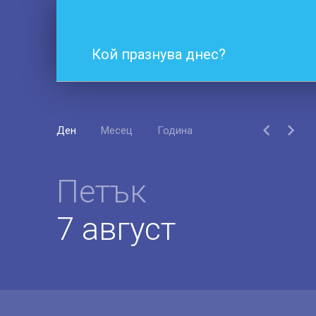
Кой празнува днес?
Ден
Месец
Година
Петък
7 август